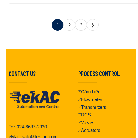
1
2
3
❯
CONTACT US
PROCESS CONTROL
Cảm biến
Flowmeter
Transmitters
DCS
Valves
Tel: 024-6687-2330
Actuators
eMail: sale@tek-ac.com