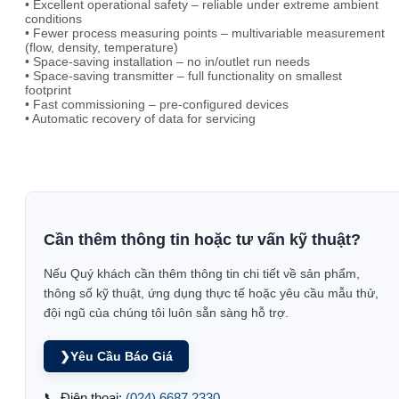
• Excellent operational safety – reliable under extreme ambient
conditions
• Fewer process measuring points – multivariable measurement
(flow, density, temperature)
• Space-saving installation – no in/outlet run needs
• Space-saving transmitter – full functionality on smallest
footprint
• Fast commissioning – pre-configured devices
• Automatic recovery of data for servicing
Cần thêm thông tin hoặc tư vấn kỹ thuật?
Nếu Quý khách cần thêm thông tin chi tiết về sản phẩm,
thông số kỹ thuật, ứng dụng thực tế hoặc yêu cầu mẫu thử,
đội ngũ của chúng tôi luôn sẵn sàng hỗ trợ.
❯
Yêu Cầu Báo Giá
📞 Điện thoại:
(024) 6687 2330