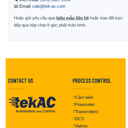
📧 Email:
sale@tek-ac.com
Hoặc gửi yêu cầu qua
biểu mẫu liên hệ
hoặc trao đổi trực
tiếp qua hộp chat ở góc phải màn hình.
CONTACT US
PROCESS CONTROL
Cảm biến
Flowmeter
Transmitters
DCS
Valves