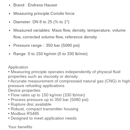
Brand : Endress Hauser
Measuring principle:Coriolis force
Diameter: DN 8 to 25 (⅜ to 1″)
Measured variables: Mass flow, density, temperature, volume
flow, corrected volume flow, reference density
Pressure range：350 bar (5080 psi)
Range: 0 to 150 kg/min (0 to 330 lb/min)
Application
• Measuring principle operates independently of physical fluid
properties such as viscosity or density
• Accurate measurement of compressed natural gas (CNG) in high
pressure refueling applications
Device properties
• Flow rates up to 150 kg/min (330 lb/min)
• Process pressure up to 350 bar (5080 psi)
• Rupture disc available
• Robust, compact transmitter housing
• Modbus RS485
• Designed to meet application needs
Your benefits