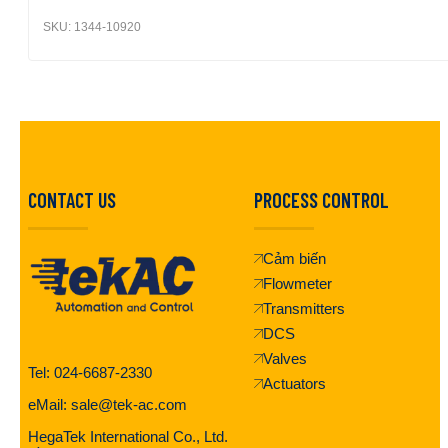
SKU:
1344-10920
CONTACT US
PROCESS CONTROL
Cảm biến
Flowmeter
Transmitters
DCS
Valves
Tel: 024-6687-2330
Actuators
eMail: sale@tek-ac.com
HegaTek International Co., Ltd.