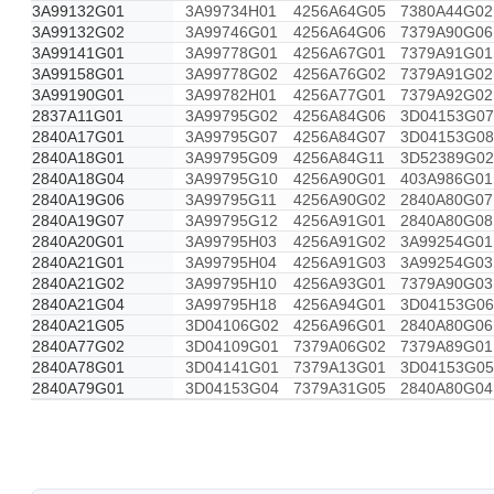
3A99132G01
3A99734H01
4256A64G05
7380A44G02
3A99132G02
3A99746G01
4256A64G06
7379A90G06
3A99141G01
3A99778G01
4256A67G01
7379A91G01
3A99158G01
3A99778G02
4256A76G02
7379A91G02
3A99190G01
3A99782H01
4256A77G01
7379A92G02
2837A11G01
3A99795G02
4256A84G06
3D04153G07
2840A17G01
3A99795G07
4256A84G07
3D04153G08
2840A18G01
3A99795G09
4256A84G11
3D52389G02
2840A18G04
3A99795G10
4256A90G01
403A986G01
2840A19G06
3A99795G11
4256A90G02
2840A80G07
2840A19G07
3A99795G12
4256A91G01
2840A80G08
2840A20G01
3A99795H03
4256A91G02
3A99254G01
2840A21G01
3A99795H04
4256A91G03
3A99254G03
2840A21G02
3A99795H10
4256A93G01
7379A90G03
2840A21G04
3A99795H18
4256A94G01
3D04153G06
2840A21G05
3D04106G02
4256A96G01
2840A80G06
2840A77G02
3D04109G01
7379A06G02
7379A89G01
2840A78G01
3D04141G01
7379A13G01
3D04153G05
2840A79G01
3D04153G04
7379A31G05
2840A80G04