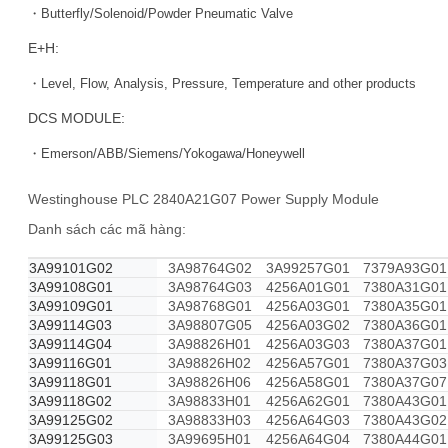
・Butterfly/Solenoid/Powder Pneumatic Valve
E+H:
・Level, Flow, Analysis, Pressure, Temperature and other products
DCS MODULE:
・Emerson/ABB/Siemens/Yokogawa/Honeywell
Westinghouse PLC 2840A21G07 Power Supply Module
Danh sách các mã hàng:
3A99101G02
3A98764G02
3A99257G01
7379A93G01
3A99108G01
3A98764G03
4256A01G01
7380A31G01
3A99109G01
3A98768G01
4256A03G01
7380A35G01
3A99114G03
3A98807G05
4256A03G02
7380A36G01
3A99114G04
3A98826H01
4256A03G03
7380A37G01
3A99116G01
3A98826H02
4256A57G01
7380A37G03
3A99118G01
3A98826H06
4256A58G01
7380A37G07
3A99118G02
3A98833H01
4256A62G01
7380A43G01
3A99125G02
3A98833H03
4256A64G03
7380A43G02
3A99125G03
3A99695H01
4256A64G04
7380A44G01