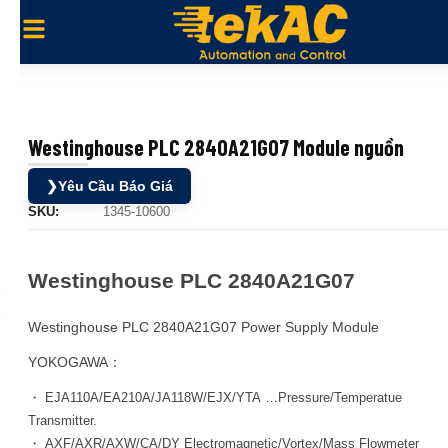
Westinghouse PLC 2840A21G07 Module nguồn
❯
Yêu Cầu Báo Giá
SKU:
1345-10600
Westinghouse PLC 2840A21G07
Westinghouse PLC 2840A21G07 Power Supply Module
YOKOGAWA：
・ EJA110A/EA210A/JA118W/EJX/YTA …Pressure/Temperatue
Transmitter.
・ AXF/AXR/AXW/CA/DY Electromagnetic/Vortex/Mass Flowmeter