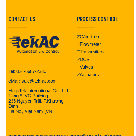
CONTACT US
PROCESS CONTROL
Cảm biến
Flowmeter
Transmitters
DCS
Valves
Tel: 024-6687-2330
Actuators
eMail: sale@tek-ac.com
HegaTek International Co., Ltd.
Tầng 9, VG Building,
235 Nguyễn Trãi, P.Khương
Đình
Hà Nội, Việt Nam (VN)