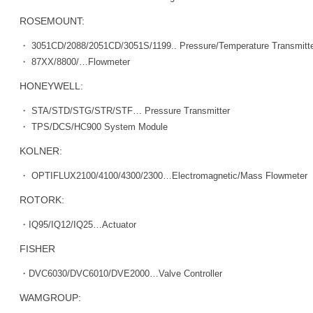
ROSEMOUNT:
・ 3051CD/2088/2051CD/3051S/1199.. Pressure/Temperature Transmitt
・ 87XX/8800/…Flowmeter
HONEYWELL:
・ STA/STD/STG/STR/STF… Pressure Transmitter
・ TPS/DCS/HC900 System Module
KOLNER:
・ OPTIFLUX2100/4100/4300/2300…Electromagnetic/Mass Flowmeter
ROTORK:
・IQ95/IQ12/IQ25…Actuator
FISHER
・DVC6030/DVC6010/DVE2000…Valve Controller
WAMGROUP: