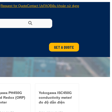
Request for Quote
Contact Us
FAQ
Điều khoản sử dụng
GET A QUOTE
ung
 nổ
gawa PH450G
Yokogawa ISC450G
d Redox (ORP)
conductivity meter/
rter
đo độ dẫn điện