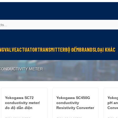
NG
VALVE
ACTUATOR
TRANSMITTER
BỘ ĐẾM
BRANDS
LOẠI KHÁC
Sinfonia
Thiết bị r
CONDUCTIVITY METER
Oriental Motor
Đèn phòng
KGN
NEW-ERA
Yokogawa SC72
Yokogawa SC450G
Yoko
conductivity meter/
conductivity
pH an
đo độ dẫn điện
Resistivity Converter
Conve