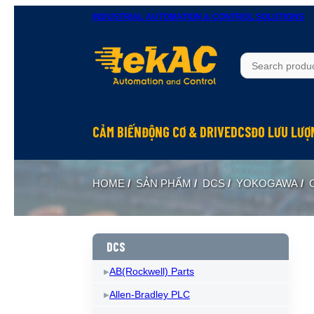
INDUSTRIAL AUTOMATION & CONTROL SOLUTIONS
CẢM BIẾN
ĐỘNG CƠ & DRIVE
DCS
ĐO LƯU LƯỢ
HOME
/
SẢN PHẨM
/
DCS
/
YOKOGAWA
/
DCS
AB(Rockwell) Parts
Allen-Bradley PLC