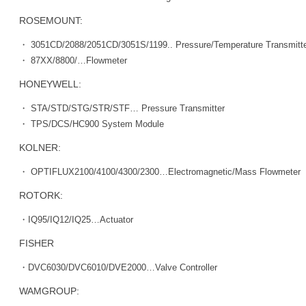
ROSEMOUNT:
・ 3051CD/2088/2051CD/3051S/1199.. Pressure/Temperature Transmitt
・ 87XX/8800/…Flowmeter
HONEYWELL:
・ STA/STD/STG/STR/STF… Pressure Transmitter
・ TPS/DCS/HC900 System Module
KOLNER:
・ OPTIFLUX2100/4100/4300/2300…Electromagnetic/Mass Flowmeter
ROTORK:
・IQ95/IQ12/IQ25…Actuator
FISHER
・DVC6030/DVC6010/DVE2000…Valve Controller
WAMGROUP: