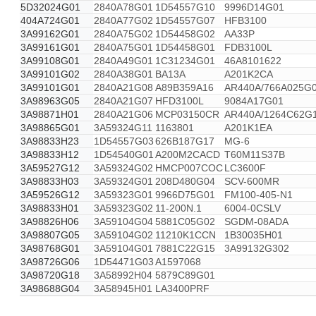
5D32024G01
2840A78G01
1D54557G10
9996D14G01
404A724G01
2840A77G02
1D54557G07
HFB3100
3A99162G01
2840A75G02
1D54458G02
AA33P
3A99161G01
2840A75G01
1D54458G01
FDB3100L
3A99108G01
2840A49G01
1C31234G01
46A8101622
3A99101G02
2840A38G01
BA13A
A201K2CA
3A99101G01
2840A21G08
A89B359A16
AR440A/766A025G
3A98963G05
2840A21G07
HFD3100L
9084A17G01
3A98871H01
2840A21G06
MCP03150CR
AR440A/1264C62G
3A98865G01
3A59324G11
1163801
A201K1EA
3A98833H23
1D54557G03
626B187G17
MG-6
3A98833H12
1D54540G01
A200M2CACD
T60M11S37B
3A59527G12
3A59324G02
HMCP007COC
LC3600F
3A98833H03
3A59324G01
208D480G04
SCV-600MR
3A59526G12
3A59323G01
9966D75G01
FM100-405-N1
3A98833H01
3A59323G02
11-200N.1
6004-0CSLV
3A98826H06
3A59104G04
5881C05G02
SGDM-08ADA
3A98807G05
3A59104G02
11210K1CCN
1B30035H01
3A98768G01
3A59104G01
7881C22G15
3A99132G302
3A98726G06
1D54471G03
A1597068
3A98720G18
3A58992H04
5879C89G01
3A98688G04
3A58945H01
LA3400PRF