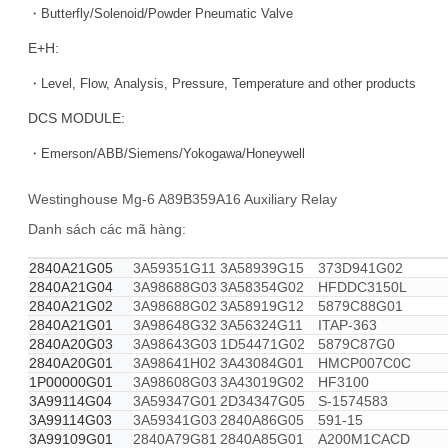
・Butterfly/Solenoid/Powder Pneumatic Valve
E+H:
・Level, Flow, Analysis, Pressure, Temperature and other products
DCS MODULE:
・Emerson/ABB/Siemens/Yokogawa/Honeywell
Westinghouse Mg-6 A89B359A16 Auxiliary Relay
Danh sách các mã hàng:
2840A21G05
3A59351G11
3A58939G15
373D941G02
2840A21G04
3A98688G03
3A58354G02
HFDDC3150L
2840A21G02
3A98688G02
3A58919G12
5879C88G01
2840A21G01
3A98648G32
3A56324G11
ITAP-363
2840A20G03
3A98643G03
1D54471G02
5879C87G0
2840A20G01
3A98641H02
3A43084G01
HMCP007C0C
1P00000G01
3A98608G03
3A43019G02
HF3100
3A99114G04
3A59347G01
2D34347G05
S-1574583
3A99114G03
3A59341G03
2840A86G05
591-15
3A99109G01
2840A79G81
2840A85G01
A200M1CACD