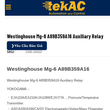
Westinghouse Mg-6 A89B359A16 Auxiliary Relay
❯
Yêu Cầu Báo Giá
SKU:
1345-10410
Westinghouse Mg-6 A89B359A16
Westinghouse Mg-6 A89B359A16 Auxiliary Relay
YOKOGAWA：
・ EJA110A/EA210A/JA118W/EJX/YTA …Pressure/Temperatue
Transmitter.
・ AXF/AXR/AXW/CA/DY Electromagnetic/Vortex/Mass Flowmeter