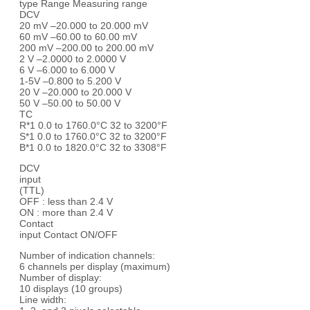
type Range Measuring range
DCV
20 mV –20.000 to 20.000 mV
60 mV –60.00 to 60.00 mV
200 mV –200.00 to 200.00 mV
2 V –2.0000 to 2.0000 V
6 V –6.000 to 6.000 V
1-5V –0.800 to 5.200 V
20 V –20.000 to 20.000 V
50 V –50.00 to 50.00 V
TC
R*1 0.0 to 1760.0°C 32 to 3200°F
S*1 0.0 to 1760.0°C 32 to 3200°F
B*1 0.0 to 1820.0°C 32 to 3308°F
DCV
input
(TTL)
OFF : less than 2.4 V
ON : more than 2.4 V
Contact
input Contact ON/OFF
Number of indication channels:
6 channels per display (maximum)
Number of display:
10 displays (10 groups)
Line width: