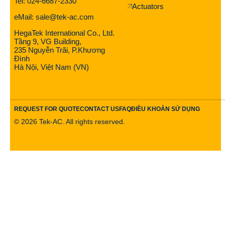
Tel: 024-6687-2330
Actuators
eMail: sale@tek-ac.com
HegaTek International Co., Ltd.
Tầng 9, VG Building,
235 Nguyễn Trãi, P.Khương
Đình
Hà Nội, Việt Nam (VN)
REQUEST FOR QUOTE
CONTACT US
FAQ
ĐIỀU KHOẢN SỬ DỤNG
©
2026
Tek-AC. All rights reserved.