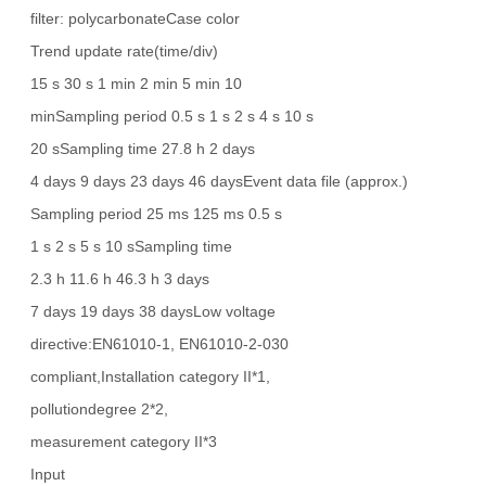
filter: polycarbonateCase color
Trend update rate(time/div)
15 s 30 s 1 min 2 min 5 min 10
minSampling period 0.5 s 1 s 2 s 4 s 10 s
20 sSampling time 27.8 h 2 days
4 days 9 days 23 days 46 daysEvent data file (approx.)
Sampling period 25 ms 125 ms 0.5 s
1 s 2 s 5 s 10 sSampling time
2.3 h 11.6 h 46.3 h 3 days
7 days 19 days 38 daysLow voltage
directive:EN61010-1, EN61010-2-030
compliant,Installation category II*1,
pollutiondegree 2*2,
measurement category II*3
Input