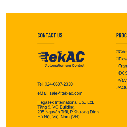
CONTACT US
PROC
Cảm
Flo
Tran
DC
Valv
Tel: 024-6687-2330
Actu
eMail: sale@tek-ac.com
HegaTek International Co., Ltd.
Tầng 9, VG Building,
235 Nguyễn Trãi, P.Khương Đình
Hà Nội, Việt Nam (VN)