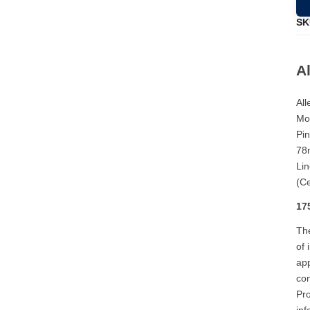
SK
A
All
Mod
Pin
78m
Lin
(Ce
17
The
of 
app
con
Pro
inf