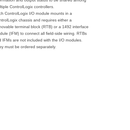
tiple ControlLogix controllers.
h ControlLogix I/O module mounts in a
trolLogix chassis and requires either a
ovable terminal block (RTB) or a 1492 interface
ule (IFM) to connect all field-side wiring. RTBs
 IFMs are not included with the I/O modules.
y must be ordered separately.