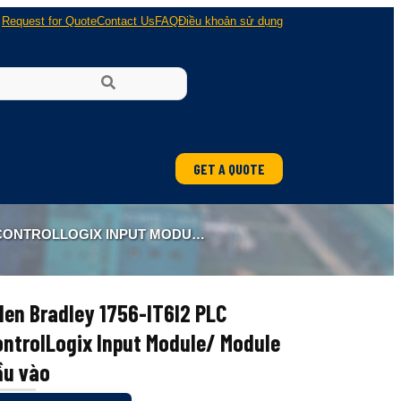
Request for Quote
Contact Us
FAQ
Điều khoản sử dụng
GET A QUOTE
ung
OGIX INPUT MODULE/ MODULE ĐẦU VÀO
 nổ
len Bradley 1756-IT6I2 PLC
ntrolLogix Input Module/ Module
ầu vào