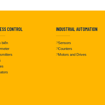
ESS CONTROL
INDUSTRIAL AUTOMATION
 biến
Sensors
wmeter
Counters
smitters
Motors and Drives
S
es
ators