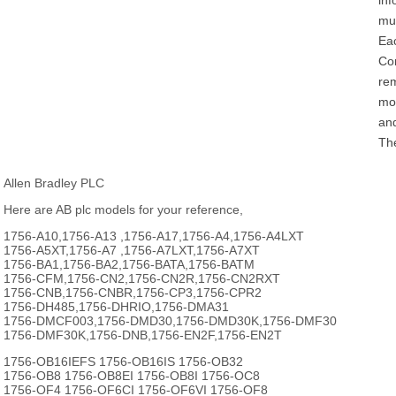
mul
Eac
Con
rem
mod
and
The
Allen Bradley PLC
Here are AB plc models for your reference,
1756-A10,1756-A13 ,1756-A17,1756-A4,1756-A4LXT
1756-A5XT,1756-A7 ,1756-A7LXT,1756-A7XT
1756-BA1,1756-BA2,1756-BATA,1756-BATM
1756-CFM,1756-CN2,1756-CN2R,1756-CN2RXT
1756-CNB,1756-CNBR,1756-CP3,1756-CPR2
1756-DH485,1756-DHRIO,1756-DMA31
1756-DMCF003,1756-DMD30,1756-DMD30K,1756-DMF30
1756-DMF30K,1756-DNB,1756-EN2F,1756-EN2T
1756-OB16IEFS 1756-OB16IS 1756-OB32
1756-OB8 1756-OB8EI 1756-OB8I 1756-OC8
1756-OF4 1756-OF6CI 1756-OF6VI 1756-OF8