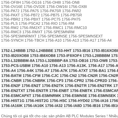
1756-OF8H 1756-OG16 1756-OH8I 1756-ON8
1756-OV16E 1756-OV32E 1756-OW16I 1756-OX8I
1756-PA72 1756-PA75 1756-PA75R 1756-PAR2
1756-PAXT 1756-PB72 1756-PB75 1756-PB75R
1756-PBR2 1756-PBXT 1756-PC75 1756-PH75
1756-PLS 1756-PSCA2 1756-RIO 1756-RM
1756-RM2 1756-RM2XT 1756-RMC1 1756-RMC10
1756-RMC3 1756-RMXT 1756-SPESMNRM
1756-SPESMNRMXT 1756-SPESMNSE 1756-SPESMNSEXT
1756-SYNCH 1756-TBCH 1756-A10 1756-A13 1756-A17 1756-A4
1752-L24BBB 1752-L24BBBE 1753-HHT 1753-IB16 1753-IB16XOB
1753-IB20XOB8 1753-IB8XOB8 1753-IF8XOF4 1753-L28BBBM 17
1753-L32BBBM-8A 1753-L32BBBP-8A 1753-OB16 1753-OW8 175
1753-PCS-USBM 1756-A10 1756-A13 1756-A13K. 1756-A17 1756-
1756-A4 1756-A4K 1756-A7 1756-A7K 1756-A7XT 1756-BA1 1756
1756-BATM 1756-CFM 1756-CJC 1756-CN2 1756-CN2R 1756-CN2
1756-CNBR 1756-CNBRK 1756-CP3 1756-CPR2 1756-CPR2D 1756
1756-EN2F 1756-EN2T 1756-EN2TK 1756-EN2TR 1756-EN2TRK 1
1756-EN2TXT 1756-EN3TR 1756-ENBT 1756-ENBTK 1756-ESMCA
1756-ESMCAPXT 1756-ESMNRMK 1756-ESMNSE 1756-ESMNSEK 
1756-HIST1G 1756-HIST2G 1756-HSC 1756-HYD02 1756-IA16 1756
1756-IA16IK 1756-IA16K 1756-IA32 1756-IA8D 1756-IB16 1756-IB
Chúng tôi có giá tốt cho các sản phẩm AB PLC Modules Series ! Nhiề