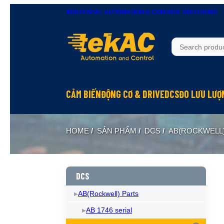
INDUSTRIAL AUTOMATION & CONTROL SOLUTIONS
CẢM BIẾN
ĐỘNG CƠ & DRIVE
DCS
ĐO LƯU LƯỢ
HOME
/
SẢN PHẨM
/
DCS
/
AB(ROCKWELL
DCS
AB(Rockwell) Parts
AB 1746 serial