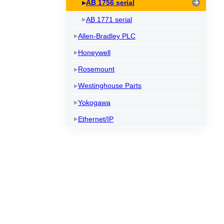
AB 1756 serial
AB 1771 serial
Allen-Bradley PLC
Honeywell
Rosemount
Westinghouse Parts
Yokogawa
Ethernet/IP