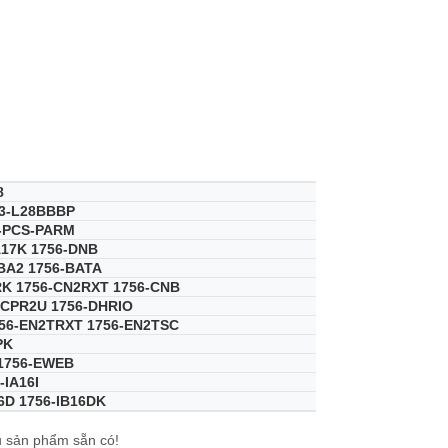
8
53-L28BBBP
3-PCS-PARM
A17K 1756-DNB
-BA2 1756-BATA
RK 1756-CN2RXT 1756-CNB
-CPR2U 1756-DHRIO
756-EN2TRXT 1756-EN2TSC
PK
1756-EWEB
-IA16I
16D 1756-IB16DK
u sản phẩm sẵn có!