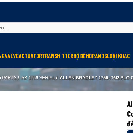
NG
VALVE
ACTUATOR
TRANSMITTER
BỘ ĐẾM
BRANDS
LOẠI KHÁC
Sinfonia
Thiết bị r
) PARTS
/
AB 1756 SERIAL
/
ALLEN BRADLEY 1756-IT6I2 PLC CONTROLL
Oriental Motor
Đèn phòng
KGN
NEW-ERA
Al
Co
đ