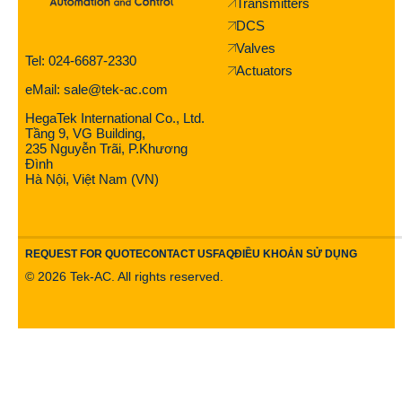
Transmitters
DCS
Valves
Tel: 024-6687-2330
Actuators
eMail: sale@tek-ac.com
HegaTek International Co., Ltd.
Tầng 9, VG Building,
235 Nguyễn Trãi, P.Khương
Đình
Hà Nội, Việt Nam (VN)
REQUEST FOR QUOTE
CONTACT US
FAQ
ĐIỀU KHOẢN SỬ DỤNG
©
2026
Tek-AC. All rights reserved.