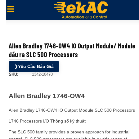
Allen Bradley 1746-OW4 IO Output Module/ Module
đầu ra SLC 500 Processors
❯
Yêu Cầu Báo Giá
SKU:
1342-10470
Allen Bradley 1746-OW4
Allen Bradley 1746-OW4 IO Output Module SLC 500 Processors
1746 Processors I/O Thông số kỹ thuật
The SLC 500 family provides a proven approach for industrial
control. SLC 500 processors are available in a wide range of