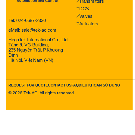
Transmitters
DCS
Valves
Tel: 024-6687-2330
Actuators
eMail: sale@tek-ac.com
HegaTek International Co., Ltd.
Tầng 9, VG Building,
235 Nguyễn Trãi, P.Khương
Đình
Hà Nội, Việt Nam (VN)
REQUEST FOR QUOTE
CONTACT US
FAQ
ĐIỀU KHOẢN SỬ DỤNG
©
2026
Tek-AC. All rights reserved.