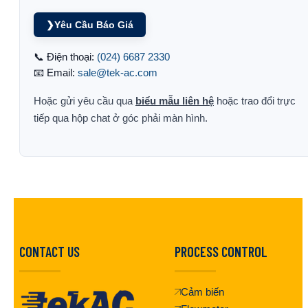
❯
Yêu Cầu Báo Giá
📞 Điện thoại:
(024) 6687 2330
📧 Email:
sale@tek-ac.com
Hoặc gửi yêu cầu qua
biểu mẫu liên hệ
hoặc trao đổi trực
tiếp qua hộp chat ở góc phải màn hình.
CONTACT US
PROCESS CONTROL
Cảm biến