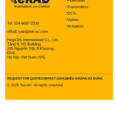
Flowmeter
Transmitters
DCS
Valves
Tel: 024-6687-2330
Actuators
eMail: sale@tek-ac.com
HegaTek International Co., Ltd.
Tầng 9, VG Building,
235 Nguyễn Trãi, P.Khương
Đình
Hà Nội, Việt Nam (VN)
REQUEST FOR QUOTE
CONTACT US
FAQ
ĐIỀU KHOẢN SỬ DỤNG
©
2026
Tek-AC. All rights reserved.