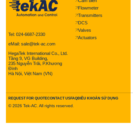
Cảm biến
Flowmeter
Transmitters
DCS
Valves
Tel: 024-6687-2330
Actuators
eMail: sale@tek-ac.com
HegaTek International Co., Ltd.
Tầng 9, VG Building,
235 Nguyễn Trãi, P.Khương
Đình
Hà Nội, Việt Nam (VN)
REQUEST FOR QUOTE
CONTACT US
FAQ
ĐIỀU KHOẢN SỬ DỤNG
©
2026
Tek-AC. All rights reserved.