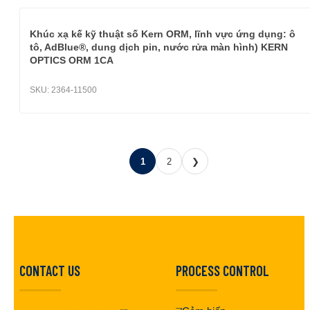
Khúc xạ kế kỹ thuật số Kern ORM, lĩnh vực ứng dụng: ô
tô, AdBlue®, dung dịch pin, nước rửa màn hình) KERN
OPTICS ORM 1CA
SKU:
2364-11500
1
2
❯
CONTACT US
PROCESS CONTROL