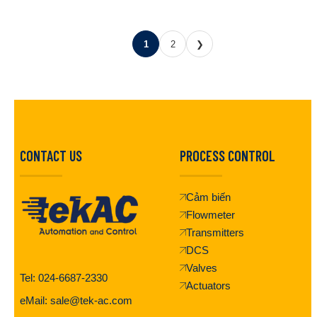
1
2
❯
CONTACT US
PROCESS CONTROL
Cảm biến
Flowmeter
Transmitters
DCS
Valves
Tel: 024-6687-2330
Actuators
eMail: sale@tek-ac.com