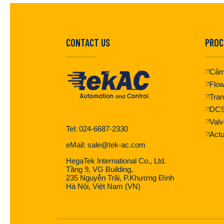
CONTACT US
PROC
Cảm
Flo
Tran
DC
Valv
Tel: 024-6687-2330
Actu
eMail: sale@tek-ac.com
HegaTek International Co., Ltd.
Tầng 9, VG Building,
235 Nguyễn Trãi, P.Khương Đình
Hà Nội, Việt Nam (VN)