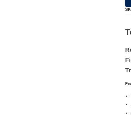
SK
T
R
F
T
Fe