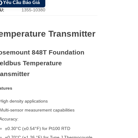
Yêu Cầu Báo Giá
❯
U:
1355-10380
emperature Transmitter
osemount 848T Foundation
ieldbus Temperature
ransmitter
atures
High density applications
Multi-sensor measurement capabilities
Accuracy:
±0.30°C (±0.54°F) for Pt100 RTD
±0.70°C (±1.26 °F) for Type J Thermocouple