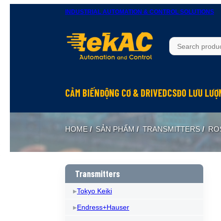
INDUSTRIAL AUTOMATION & CONTROL SOLUTIONS
CẢM BIẾN
ĐỘNG CƠ & DRIVE
DCS
ĐO LƯU LƯỢ
HOME
/
SẢN PHẨM
/
TRANSMITTERS
/
RO
Transmitters
Tokyo Keiki
Endress+Hauser