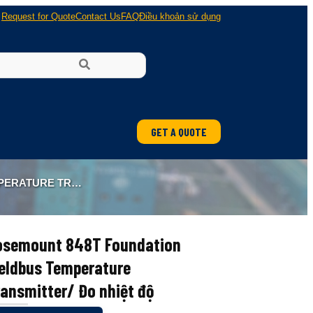
Request for Quote
Contact Us
FAQ
Điều khoản sử dụng
GET A QUOTE
ung
TER/ ĐO NHIỆT ĐỘ
 nổ
osemount 848T Foundation
ieldbus Temperature
ansmitter/ Đo nhiệt độ