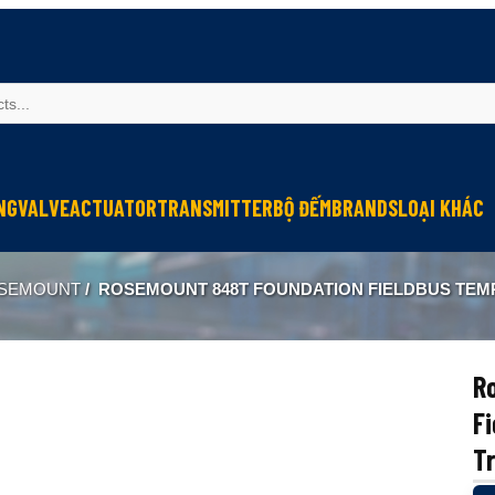
NG
VALVE
ACTUATOR
TRANSMITTER
BỘ ĐẾM
BRANDS
LOẠI KHÁC
Sinfonia
Thiết bị r
SEMOUNT
/
ROSEMOUNT 848T FOUNDATION FIELDBUS TEMPERATURE TRANSMIT
Oriental Motor
Đèn phòng
KGN
NEW-ERA
R
F
Tr