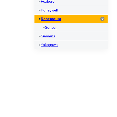
Foxboro
Honeywell
Rosemount
Sensor
Siemens
Yokogawa