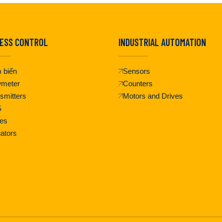
ESS CONTROL
INDUSTRIAL AUTOMATION
 biến
Sensors
wmeter
Counters
smitters
Motors and Drives
S
es
ators