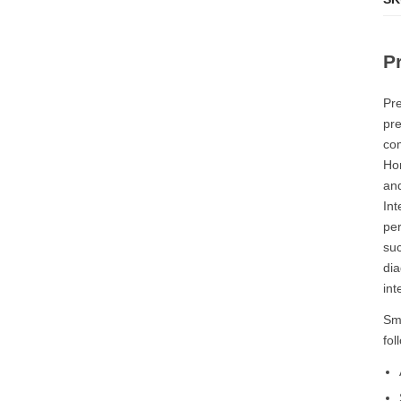
P
Pre
pre
com
Hon
and
Int
per
suc
dia
int
Sma
fol