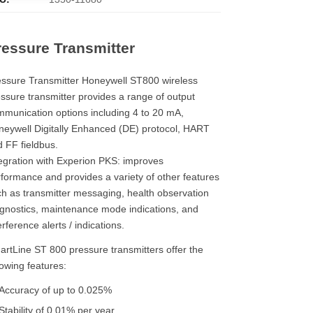
ressure Transmitter
ssure Transmitter Honeywell ST800 wireless
ssure transmitter provides a range of output
munication options including 4 to 20 mA,
eywell Digitally Enhanced (DE) protocol, HART
 FF fieldbus.
egration with Experion PKS: improves
formance and provides a variety of other features
h as transmitter messaging, health observation
gnostics, maintenance mode indications, and
erference alerts / indications.
rtLine ST 800 pressure transmitters offer the
lowing features:
Accuracy of up to 0.025%
Stability of 0.01% per year