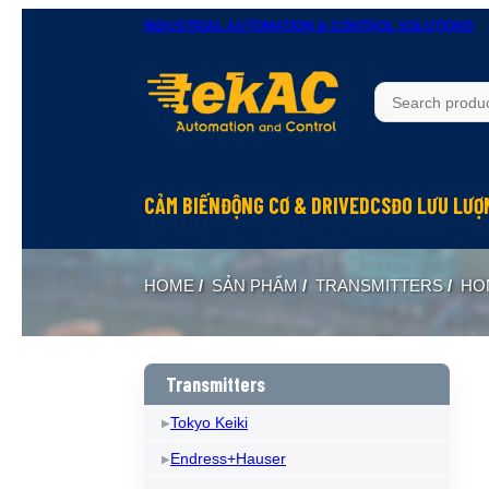
INDUSTRIAL AUTOMATION & CONTROL SOLUTIONS
CẢM BIẾN
ĐỘNG CƠ & DRIVE
DCS
ĐO LƯU LƯỢ
HOME
/
SẢN PHẨM
/
TRANSMITTERS
/
HO
Transmitters
Tokyo Keiki
Endress+Hauser