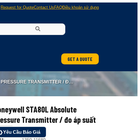
Request for Quote
Contact Us
FAQ
Điều khoản sử dụng
GET A QUOTE
ung
SURE TRANSMITTER / ĐO ÁP SUẤT
 nổ
oneywell STA80L Absolute
essure Transmitter / đo áp suất
Yêu Cầu Báo Giá
❯
U:
1350-11680