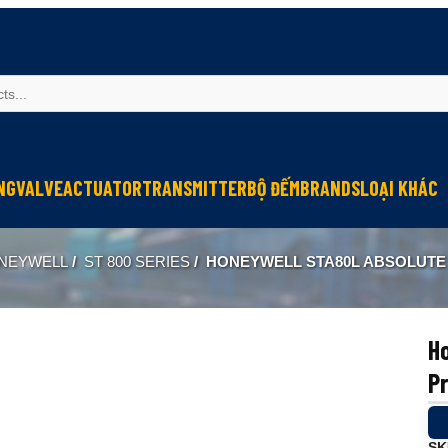
NG
VALVE
ACTUATOR
TRANSMITTER
BỘ ĐẾM
BRANDS
LOẠI KHÁC
Sinfonia
Thiết bị r
NEYWELL
/
ST 800 SERIES
/
HONEYWELL STA80L ABSOLUTE PRES
Oriental Motor
Đèn phòng
KGN
NEW-ERA
H
Pr
SK