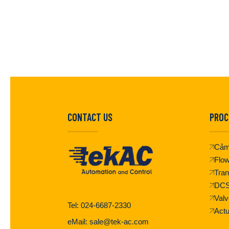
CONTACT US
PROC
Cảm
Flo
Tran
DC
Valv
Tel: 024-6687-2330
Actu
eMail: sale@tek-ac.com