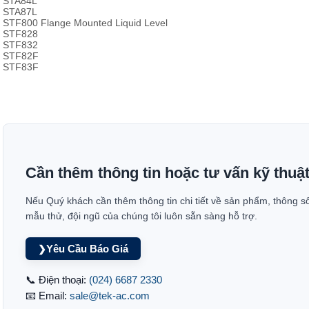
STA84L
STA87L
STF800 Flange Mounted Liquid Level
STF828
STF832
STF82F
STF83F
Cần thêm thông tin hoặc tư vấn kỹ thuậ
Nếu Quý khách cần thêm thông tin chi tiết về sản phẩm, thông s
mẫu thử, đội ngũ của chúng tôi luôn sẵn sàng hỗ trợ.
Yêu Cầu Báo Giá
❯
📞 Điện thoại:
(024) 6687 2330
📧 Email:
sale@tek-ac.com