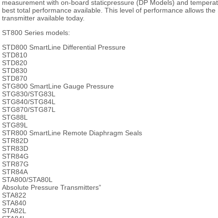
measurement with on-board staticpressure (DP Models) and temperat
best total performance available. This level of performance allows the 
transmitter available today.
ST800 Series models:
STD800 SmartLine Differential Pressure
STD810
STD820
STD830
STD870
STG800 SmartLine Gauge Pressure
STG830/STG83L
STG840/STG84L
STG870/STG87L
STG88L
STG89L
STR800 SmartLine Remote Diaphragm Seals
STR82D
STR83D
STR84G
STR87G
STR84A
STA800/STA80L
Absolute Pressure Transmitters”
STA822
STA840
STA82L