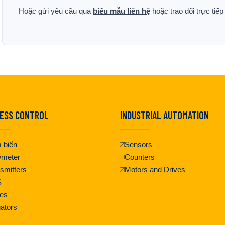
Hoặc gửi yêu cầu qua
biểu mẫu liên hệ
hoặc trao đổi trực tiế
ESS CONTROL
INDUSTRIAL AUTOMATION
 biến
Sensors
wmeter
Counters
smitters
Motors and Drives
S
es
ators