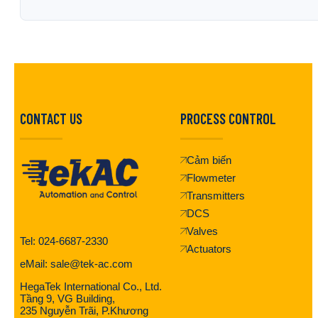
CONTACT US
PROCESS CONTROL
Cảm biến
Flowmeter
Transmitters
DCS
Valves
Tel: 024-6687-2330
Actuators
eMail: sale@tek-ac.com
HegaTek International Co., Ltd.
Tầng 9, VG Building,
235 Nguyễn Trãi, P.Khương