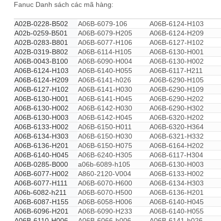
Fanuc Danh sách các mã hàng:
A02B-0228-B502
A06B-6079-106
A06B-6124-H103
A02b-0259-B501
A06B-6079-H205
A06B-6124-H209
A02B-0283-B801
A06B-6077-H106
A06B-6127-H102
A02B-0319-B802
A06B-6114-H105
A06B-6130-H001
A06B-0043-B100
A06B-6090-H004
A06B-6130-H002
A06B-6124-H103
A06B-6140-H055
A06B-6117-H211
A06B-6124-H209
A06B-6141-h026
A06B-6290-H105
A06B-6127-H102
A06B-6141-H030
A06B-6290-H109
A06B-6130-H001
A06B-6141-H045
A06B-6290-H202
A06B-6130-H002
A06B-6142-H030
A06B-6290-H302
A06B-6130-H003
A06B-6142-H045
A06B-6320-H202
A06B-6133-H002
A06B-6150-H011
A06B-6320-H364
A06B-6134-H303
A06B-6150-H030
A06B-6321-H332
A06B-6136-H201
A06B-6150-H075
A06B-6164-H202
A06B-6140-H045
A06B-6240-H305
A06B-6117-H304
A06B-0285-B000
a06b-6089-h105
A06B-6130-H003
A06B-6077-H002
A860-2120-V004
A06B-6133-H002
A06B-6077-H111
A06B-6070-H600
A06B-6134-H303
A06b-6082-h211
A06B-6070-H500
A06B-6136-H201
A06B-6087-H155
A06B-6058-H006
A06B-6140-H045
A06B-6096-H201
A06B-6090-H233
A06B-6140-H055
A06B-6110-H006
A06B-6066-h006
A06B-6141-h026