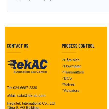
CONTACT US
PROCESS CONTROL
Cảm biến
Flowmeter
Transmitters
DCS
Valves
Tel: 024-6687-2330
Actuators
eMail: sale@tek-ac.com
HegaTek International Co., Ltd.
Tầng 9, VG Building,