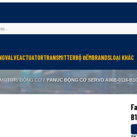
NG
VALVE
ACTUATOR
TRANSMITTER
BỘ ĐẾM
BRANDS
LOẠI KHÁC
Sinfonia
Thiết bị r
MOTOR/ ĐỘNG CƠ
/
FANUC ĐỘNG CƠ SERVO A06B-0116-B1
Oriental Motor
Đèn phòng
KGN
NEW-ERA
F
B
SK