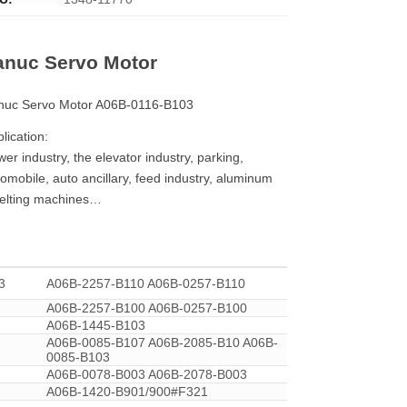
anuc Servo Motor
nuc Servo Motor A06B-0116-B103
lication:
er industry, the elevator industry, parking,
omobile, auto ancillary, feed industry, aluminum
elting machines…
3
A06B-2257-B110 A06B-0257-B110
A06B-2257-B100 A06B-0257-B100
A06B-1445-B103
A06B-0085-B107 A06B-2085-B10 A06B-
0085-B103
A06B-0078-B003 A06B-2078-B003
A06B-1420-B901/900#F321