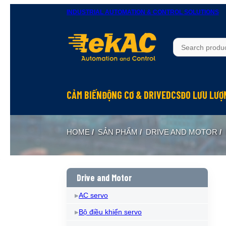
INDUSTRIAL AUTOMATION & CONTROL SOLUTIONS
CẢM BIẾN
ĐỘNG CƠ & DRIVE
DCS
ĐO LƯU LƯỢ
HOME
/
SẢN PHẨM
/
DRIVE AND MOTOR
/
Drive and Motor
AC servo
Bộ điều khiển servo