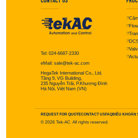
Cảm
Flo
Tran
DC
Valv
Tel: 024-6687-2330
Actu
eMail: sale@tek-ac.com
HegaTek International Co., Ltd.
Tầng 9, VG Building,
235 Nguyễn Trãi, P.Khương Đình
Hà Nội, Việt Nam (VN)
REQUEST FOR QUOTE
CONTACT US
FAQ
ĐIỀU KHOẢN
©
2026
Tek-AC. All rights reserved.