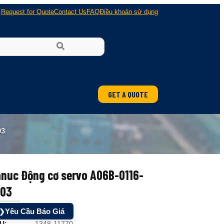
Request for Quote
Contact Us
FAQ
Điều khoản sử dụng
GET A QUOTE
ung
03
 nổ
anuc Động cơ servo A06B-0116-
103
Yêu Cầu Báo Giá
❯
U:
1348-11770