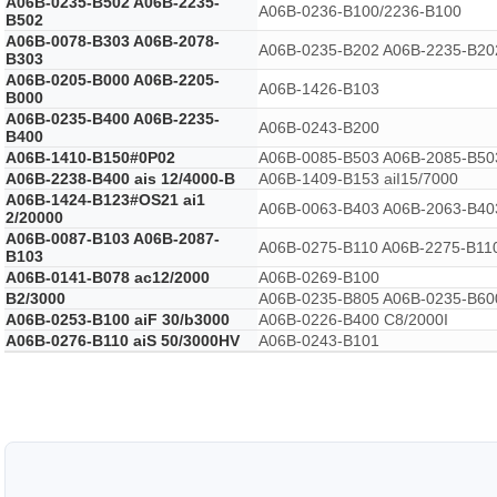
A06B-0235-B502 A06B-2235-
A06B-0236-B100/2236-B100
B502
A06B-0078-B303 A06B-2078-
A06B-0235-B202 A06B-2235-B20
B303
A06B-0205-B000 A06B-2205-
A06B-1426-B103
B000
A06B-0235-B400 A06B-2235-
A06B-0243-B200
B400
A06B-1410-B150#0P02
A06B-0085-B503 A06B-2085-B50
A06B-2238-B400 ais 12/4000-B
A06B-1409-B153 aiI15/7000
A06B-1424-B123#OS21 ai1
A06B-0063-B403 A06B-2063-B40
2/20000
A06B-0087-B103 A06B-2087-
A06B-0275-B110 A06B-2275-B11
B103
A06B-0141-B078 ac12/2000
A06B-0269-B100
B2/3000
A06B-0235-B805 A06B-0235-B60
A06B-0253-B100 aiF 30/b3000
A06B-0226-B400 C8/2000I
A06B-0276-B110 aiS 50/3000HV
A06B-0243-B101