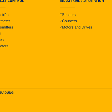
 biến
Sensors
wmeter
Counters
smitters
Motors and Drives
S
es
ators
 SỬ DỤNG