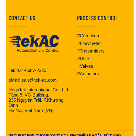
CONTACT US
PROCESS CONTROL
Cảm biến
Flowmeter
Transmitters
DCS
Valves
Tel: 024-6687-2330
Actuators
eMail: sale@tek-ac.com
HegaTek International Co., Ltd.
Tầng 9, VG Building,
235 Nguyễn Trãi, P.Khương
Đình
Hà Nội, Việt Nam (VN)
REQUEST FOR QUOTE
CONTACT US
FAQ
ĐIỀU KHOẢN SỬ DỤNG