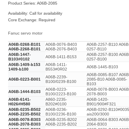
Product Series: A06B-2085
Availability: Call for availability
Core Exchange: Required
Fanuc servo motor
A06B-0268-B101
A06B-0076-B403
A06B-2257-B110 A06B
A06B-2268-B101
A06B-2076-B403
0257-B110
A06B-1447-
A06B-2257-B100 A06B
A06B-1411-B153
B103#0102
0257-B100
A06B-1409-b153
A06B-1411-
A06B-1445-B103
1409-b100
B553#0R02
A06B-0085-B107 A06B
A06B-2239-
A06B-0223-B001
2085-B10 A06B-0085-
B100/0239-B100
B103
A06B-0223-
A06B-0078-B003 A06B
A06B-1444-B103
B100/2223-B100
2078-B003
A06B-6141-
A860-2235-
A06B-1420-
H026#H580
B202#0100
B901/900#F321
A06B-0235-B502
A06B-0236-
A06B-0292-B110#003
A06B-2235-B502
B100/2236-B100
ais200/3000
A06B-0078-B303
A06B-0235-B202
A06B-0064-B303 A06B
A06B-2078-B303
A06B-2235-B202
2064-B303