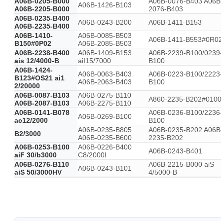
A06B-0205-B000
A06B-0076-B403 A06B
A06B-1426-B103
A06B-2205-B000
2076-B403
A06B-0235-B400
A06B-0243-B200
A06B-1411-B153
A06B-2235-B400
A06B-1410-
A06B-0085-B503
A06B-1411-B553#0R0
B150#0P02
A06B-2085-B503
A06B-2238-B400
A06B-1409-B153
A06B-2239-B100/0239
ais 12/4000-B
aiI15/7000
B100
A06B-1424-
A06B-0063-B403
A06B-0223-B100/2223
B123#OS21 ai1
A06B-2063-B403
B100
2/20000
A06B-0087-B103
A06B-0275-B110
A860-2235-B202#010
A06B-2087-B103
A06B-2275-B110
A06B-0141-B078
A06B-0236-B100/2236
A06B-0269-B100
ac12/2000
B100
A06B-0235-B805
A06B-0235-B202 A06B
B2/3000
A06B-0235-B600
2235-B202
A06B-0253-B100
A06B-0226-B400
A06B-0243-B401
aiF 30/b3000
C8/2000I
A06B-0276-B110
A06B-2215-B000 aiS
A06B-0243-B101
aiS 50/3000HV
4/5000-B