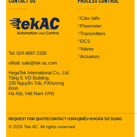
CONTACT US
PROCESS CONTROL
Cảm biến
Flowmeter
Transmitters
DCS
Valves
Tel: 024-6687-2330
Actuators
eMail: sale@tek-ac.com
HegaTek International Co., Ltd.
Tầng 9, VG Building,
235 Nguyễn Trãi, P.Khương
Đình
Hà Nội, Việt Nam (VN)
REQUEST FOR QUOTE
CONTACT US
FAQ
ĐIỀU KHOẢN SỬ DỤNG
©
2026
Tek-AC. All rights reserved.