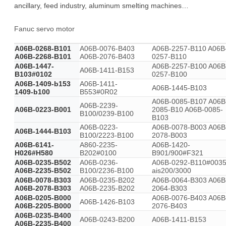
ancillary, feed industry, aluminum smelting machines…
Fanuc servo motor
A06B-0268-B101
A06B-0076-B403
A06B-2257-B110 A06B
A06B-2268-B101
A06B-2076-B403
0257-B110
A06B-1447-
A06B-2257-B100 A06B
A06B-1411-B153
B103#0102
0257-B100
A06B-1409-b153
A06B-1411-
A06B-1445-B103
1409-b100
B553#0R02
A06B-0085-B107 A06B
A06B-2239-
A06B-0223-B001
2085-B10 A06B-0085-
B100/0239-B100
B103
A06B-0223-
A06B-0078-B003 A06B
A06B-1444-B103
B100/2223-B100
2078-B003
A06B-6141-
A860-2235-
A06B-1420-
H026#H580
B202#0100
B901/900#F321
A06B-0235-B502
A06B-0236-
A06B-0292-B110#003
A06B-2235-B502
B100/2236-B100
ais200/3000
A06B-0078-B303
A06B-0235-B202
A06B-0064-B303 A06B
A06B-2078-B303
A06B-2235-B202
2064-B303
A06B-0205-B000
A06B-0076-B403 A06B
A06B-1426-B103
A06B-2205-B000
2076-B403
A06B-0235-B400
A06B-0243-B200
A06B-1411-B153
A06B-2235-B400