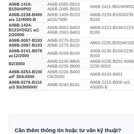
A06B-1410-
A06B-0085-B503
A06B-1411-B553#0R0
B150#0P02
A06B-2085-B503
A06B-2238-B400
A06B-1409-B153
A06B-2239-B100/0239
ais 12/4000-B
aiI15/7000
B100
A06B-1424-
A06B-0063-B403
A06B-0223-B100/2223
B123#OS21 ai1
A06B-2063-B403
B100
2/20000
A06B-0087-B103
A06B-0275-B110
A860-2235-B202#010
A06B-2087-B103
A06B-2275-B110
A06B-0141-B078
A06B-0236-B100/2236
A06B-0269-B100
ac12/2000
B100
A06B-0235-B805
A06B-0235-B202 A06B
B2/3000
A06B-0235-B600
2235-B202
A06B-0253-B100
A06B-0226-B400
A06B-0243-B401
aiF 30/b3000
C8/2000I
A06B-0276-B110
A06B-2215-B000 aiS
A06B-0243-B101
aiS 50/3000HV
4/5000-B
Cần thêm thông tin hoặc tư vấn kỹ thuật?