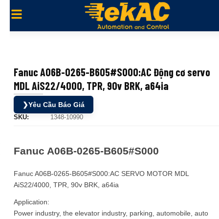
Fanuc A06B-0265-B605#S000:AC Động cơ servo
MDL AiS22/4000, TPR, 90v BRK, a64ia
❯
Yêu Cầu Báo Giá
SKU:
1348-10990
Fanuc A06B-0265-B605#S000
Fanuc A06B-0265-B605#S000:AC SERVO MOTOR MDL
AiS22/4000, TPR, 90v BRK, a64ia
Application:
Power industry, the elevator industry, parking, automobile, auto