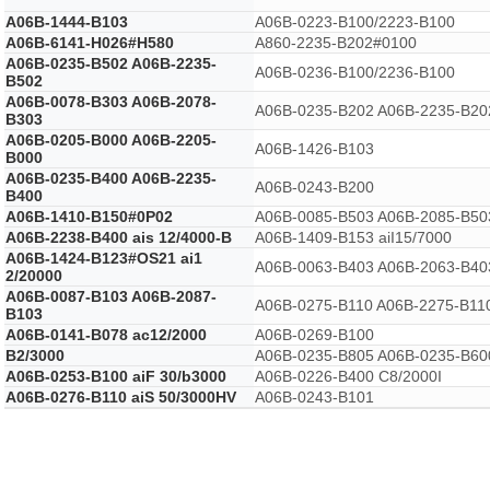
A06B-1444-B103
A06B-0223-B100/2223-B100
A06B-6141-H026#H580
A860-2235-B202#0100
A06B-0235-B502 A06B-2235-
A06B-0236-B100/2236-B100
B502
A06B-0078-B303 A06B-2078-
A06B-0235-B202 A06B-2235-B20
B303
A06B-0205-B000 A06B-2205-
A06B-1426-B103
B000
A06B-0235-B400 A06B-2235-
A06B-0243-B200
B400
A06B-1410-B150#0P02
A06B-0085-B503 A06B-2085-B50
A06B-2238-B400 ais 12/4000-B
A06B-1409-B153 aiI15/7000
A06B-1424-B123#OS21 ai1
A06B-0063-B403 A06B-2063-B40
2/20000
A06B-0087-B103 A06B-2087-
A06B-0275-B110 A06B-2275-B11
B103
A06B-0141-B078 ac12/2000
A06B-0269-B100
B2/3000
A06B-0235-B805 A06B-0235-B60
A06B-0253-B100 aiF 30/b3000
A06B-0226-B400 C8/2000I
A06B-0276-B110 aiS 50/3000HV
A06B-0243-B101