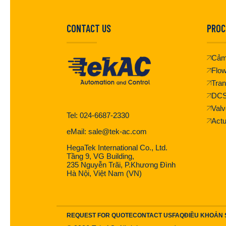
CONTACT US
PROC
Cảm
Flo
Tran
DC
Valv
Tel: 024-6687-2330
Actu
eMail: sale@tek-ac.com
HegaTek International Co., Ltd.
Tầng 9, VG Building,
235 Nguyễn Trãi, P.Khương Đình
Hà Nội, Việt Nam (VN)
REQUEST FOR QUOTE
CONTACT US
FAQ
ĐIỀU KHOẢN