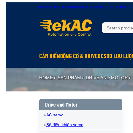
INDUSTRIAL AUTOMATION & CONTROL SOLUTIONS
CẢM BIẾN
ĐỘNG CƠ & DRIVE
DCS
ĐO LƯU LƯỢ
HOME
/
SẢN PHẨM
/
DRIVE AND MOTOR
/
Drive and Motor
AC servo
Bộ điều khiển servo