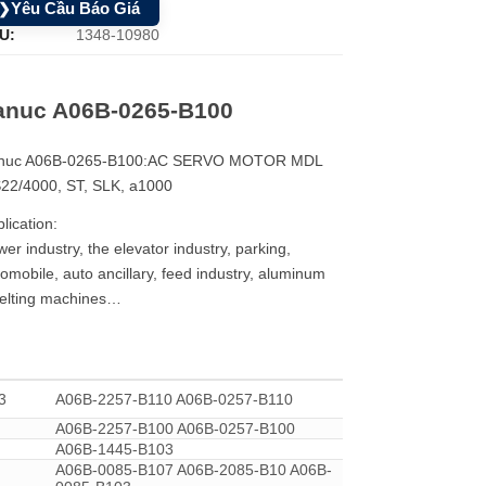
Yêu Cầu Báo Giá
❯
U:
1348-10980
anuc A06B-0265-B100
nuc A06B-0265-B100:AC SERVO MOTOR MDL
S22/4000, ST, SLK, a1000
lication:
er industry, the elevator industry, parking,
omobile, auto ancillary, feed industry, aluminum
elting machines…
3
A06B-2257-B110 A06B-0257-B110
A06B-2257-B100 A06B-0257-B100
A06B-1445-B103
A06B-0085-B107 A06B-2085-B10 A06B-