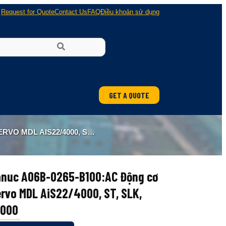
Request for Quote
Contact Us
FAQ
Điều khoản sử dụng
GET A QUOTE
ung
AIS22/4000, ST, SLK, A1000
 nổ
anuc A06B-0265-B100:AC Động cơ
rvo MDL AiS22/4000, ST, SLK,
1000