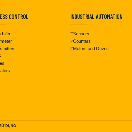
ESS CONTROL
INDUSTRIAL AUTOMATION
 biến
Sensors
wmeter
Counters
smitters
Motors and Drives
S
es
ators
 SỬ DỤNG