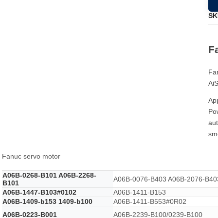
SK
F
Fa
Ai
App
Pow
aut
sm
Fanuc servo motor
A06B-0268-B101 A06B-2268-
A06B-0076-B403 A06B-2076-B40
B101
A06B-1447-B103#0102
A06B-1411-B153
A06B-1409-b153 1409-b100
A06B-1411-B553#0R02
A06B-0223-B001
A06B-2239-B100/0239-B100