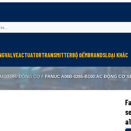
NG
VALVE
ACTUATOR
TRANSMITTER
BỘ ĐẾM
BRANDS
LOẠI KHÁC
Sinfonia
Thiết bị r
MOTOR/ ĐỘNG CƠ
/
FANUC A06B-0265-B100:AC ĐỘNG CƠ SERVO MDL 
Oriental Motor
Đèn phòng
KGN
NEW-ERA
F
se
a