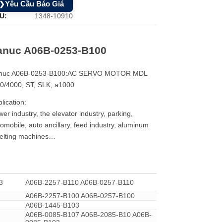
Yêu Cầu Báo Giá
❯
U:
1348-10910
anuc A06B-0253-B100
nuc A06B-0253-B100:AC SERVO MOTOR MDL
30/4000, ST, SLK, a1000
lication:
er industry, the elevator industry, parking,
omobile, auto ancillary, feed industry, aluminum
elting machines…
3
A06B-2257-B110 A06B-0257-B110
A06B-2257-B100 A06B-0257-B100
A06B-1445-B103
A06B-0085-B107 A06B-2085-B10 A06B-