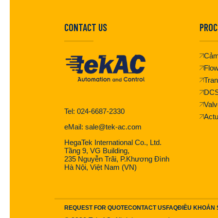
CONTACT US
PROC
Cảm
Flo
Tran
DC
Valv
Tel: 024-6687-2330
Actu
eMail: sale@tek-ac.com
HegaTek International Co., Ltd.
Tầng 9, VG Building,
235 Nguyễn Trãi, P.Khương Đình
Hà Nội, Việt Nam (VN)
REQUEST FOR QUOTE
CONTACT US
FAQ
ĐIỀU KHOẢN