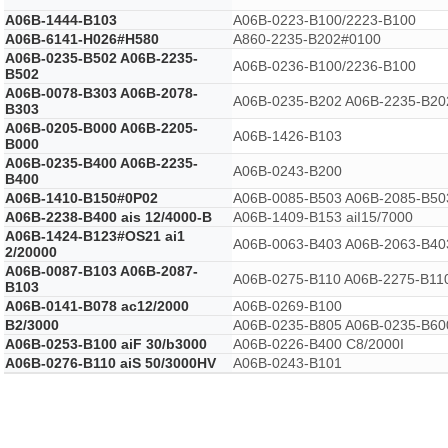
A06B-1444-B103
A06B-0223-B100/2223-B100
A06B-6141-H026#H580
A860-2235-B202#0100
A06B-0235-B502 A06B-2235-
A06B-0236-B100/2236-B100
B502
A06B-0078-B303 A06B-2078-
A06B-0235-B202 A06B-2235-B20
B303
A06B-0205-B000 A06B-2205-
A06B-1426-B103
B000
A06B-0235-B400 A06B-2235-
A06B-0243-B200
B400
A06B-1410-B150#0P02
A06B-0085-B503 A06B-2085-B50
A06B-2238-B400 ais 12/4000-B
A06B-1409-B153 aiI15/7000
A06B-1424-B123#OS21 ai1
A06B-0063-B403 A06B-2063-B40
2/20000
A06B-0087-B103 A06B-2087-
A06B-0275-B110 A06B-2275-B11
B103
A06B-0141-B078 ac12/2000
A06B-0269-B100
B2/3000
A06B-0235-B805 A06B-0235-B60
A06B-0253-B100 aiF 30/b3000
A06B-0226-B400 C8/2000I
A06B-0276-B110 aiS 50/3000HV
A06B-0243-B101