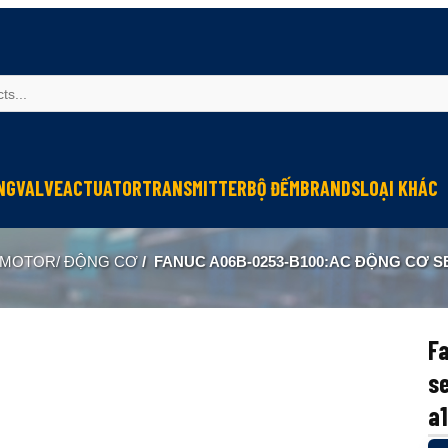
NG
VALVE
ACTUATOR
TRANSMITTER
BỘ ĐẾM
BRANDS
LOẠI KHÁC
Sinfonia
Thiết bị r
MOTOR/ ĐỘNG CƠ
/
FANUC A06B-0253-B100:AC ĐỘNG CƠ SERVO MDL 
Oriental Motor
Đèn phòng
KGN
NEW-ERA
F
se
a