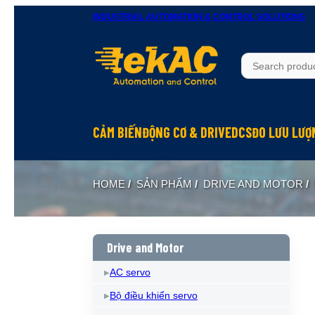
INDUSTRIAL AUTOMATION & CONTROL SOLUTIONS
CẢM BIẾN
ĐỘNG CƠ & DRIVE
DCS
ĐO LƯU LƯỢ
HOME
/
SẢN PHẨM
/
DRIVE AND MOTOR
/
Drive and Motor
AC servo
Bộ điều khiển servo