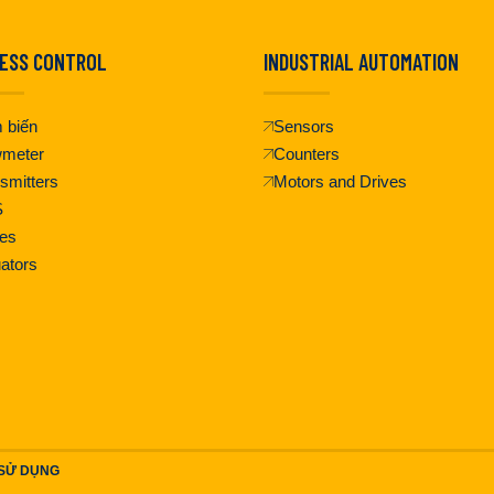
ESS CONTROL
INDUSTRIAL AUTOMATION
 biến
Sensors
wmeter
Counters
smitters
Motors and Drives
S
es
ators
 SỬ DỤNG