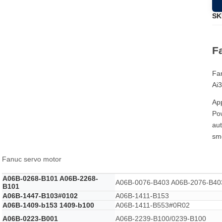
SK
F
Fa
Ai
App
Pow
aut
sm
Fanuc servo motor
A06B-0268-B101 A06B-2268-
A06B-0076-B403 A06B-2076-B40
B101
A06B-1447-B103#0102
A06B-1411-B153
A06B-1409-b153 1409-b100
A06B-1411-B553#0R02
A06B-0223-B001
A06B-2239-B100/0239-B100