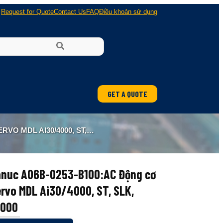
Request for Quote
Contact Us
FAQ
Điều khoản sử dụng
GET A QUOTE
ung
AI30/4000, ST, SLK, A1000
 nổ
anuc A06B-0253-B100:AC Động cơ
rvo MDL Ai30/4000, ST, SLK,
1000