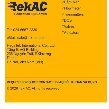
Cảm biến
Flowmeter
Transmitters
DCS
Valves
Tel: 024-6687-2330
Actuators
eMail: sale@tek-ac.com
HegaTek International Co., Ltd.
Tầng 9, VG Building,
235 Nguyễn Trãi, P.Khương
Đình
Hà Nội, Việt Nam (VN)
REQUEST FOR QUOTE
CONTACT US
FAQ
ĐIỀU KHOẢN SỬ DỤNG
©
2026
Tek-AC. All rights reserved.