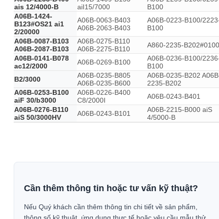
ais 12/4000-B
aiI15/7000
B100
A06B-1424-
A06B-0063-B403
A06B-0223-B100/2223
B123#OS21 ai1
A06B-2063-B403
B100
2/20000
A06B-0087-B103
A06B-0275-B110
A860-2235-B202#010
A06B-2087-B103
A06B-2275-B110
A06B-0141-B078
A06B-0236-B100/2236
A06B-0269-B100
ac12/2000
B100
A06B-0235-B805
A06B-0235-B202 A06B
B2/3000
A06B-0235-B600
2235-B202
A06B-0253-B100
A06B-0226-B400
A06B-0243-B401
aiF 30/b3000
C8/2000I
A06B-0276-B110
A06B-2215-B000 aiS
A06B-0243-B101
aiS 50/3000HV
4/5000-B
Cần thêm thông tin hoặc tư vấn kỹ thuật?
Nếu Quý khách cần thêm thông tin chi tiết về sản phẩm,
thông số kỹ thuật, ứng dụng thực tế hoặc yêu cầu mẫu thử,