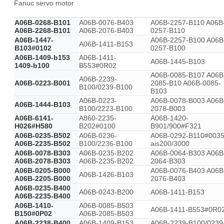
Fanuc servo motor
A06B-0268-B101
A06B-0076-B403
A06B-2257-B110 A06B
A06B-2268-B101
A06B-2076-B403
0257-B110
A06B-1447-
A06B-2257-B100 A06B
A06B-1411-B153
B103#0102
0257-B100
A06B-1409-b153
A06B-1411-
A06B-1445-B103
1409-b100
B553#0R02
A06B-0085-B107 A06B
A06B-2239-
A06B-0223-B001
2085-B10 A06B-0085-
B100/0239-B100
B103
A06B-0223-
A06B-0078-B003 A06B
A06B-1444-B103
B100/2223-B100
2078-B003
A06B-6141-
A860-2235-
A06B-1420-
H026#H580
B202#0100
B901/900#F321
A06B-0235-B502
A06B-0236-
A06B-0292-B110#003
A06B-2235-B502
B100/2236-B100
ais200/3000
A06B-0078-B303
A06B-0235-B202
A06B-0064-B303 A06B
A06B-2078-B303
A06B-2235-B202
2064-B303
A06B-0205-B000
A06B-0076-B403 A06B
A06B-1426-B103
A06B-2205-B000
2076-B403
A06B-0235-B400
A06B-0243-B200
A06B-1411-B153
A06B-2235-B400
A06B-1410-
A06B-0085-B503
A06B-1411-B553#0R0
B150#0P02
A06B-2085-B503
A06B-2238-B400
A06B-1409-B153
A06B-2239-B100/0239