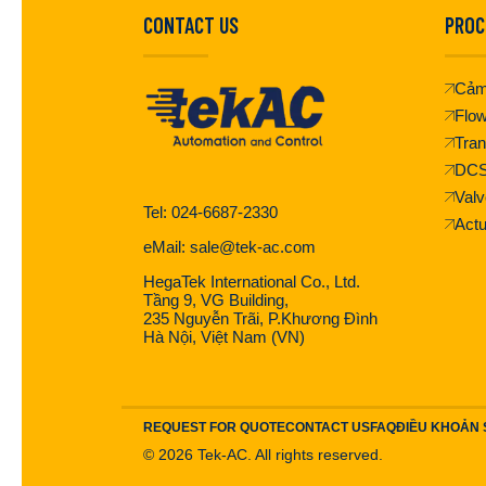
CONTACT US
PROC
Cảm
Flo
Tran
DC
Valv
Tel: 024-6687-2330
Actu
eMail: sale@tek-ac.com
HegaTek International Co., Ltd.
Tầng 9, VG Building,
235 Nguyễn Trãi, P.Khương Đình
Hà Nội, Việt Nam (VN)
REQUEST FOR QUOTE
CONTACT US
FAQ
ĐIỀU KHOẢN
©
2026
Tek-AC. All rights reserved.