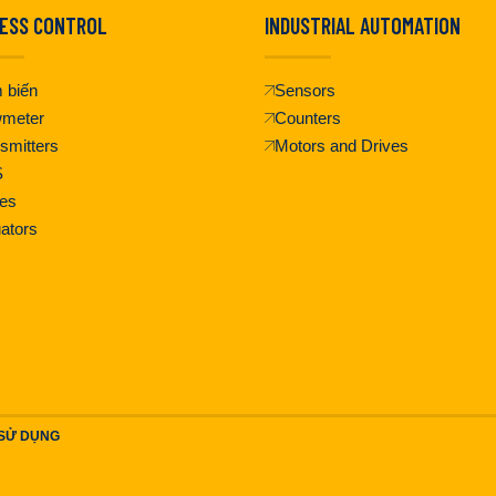
ESS CONTROL
INDUSTRIAL AUTOMATION
 biến
Sensors
wmeter
Counters
smitters
Motors and Drives
S
es
ators
 SỬ DỤNG