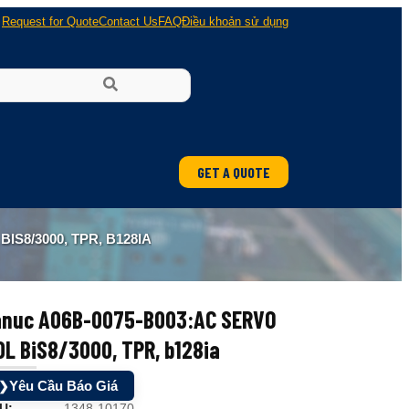
Request for Quote
Contact Us
FAQ
Điều khoản sử dụng
GET A QUOTE
ung
IS8/3000, TPR, B128IA
 nổ
anuc A06B-0075-B003:AC SERVO
L BiS8/3000, TPR, b128ia
Yêu Cầu Báo Giá
❯
U:
1348-10170