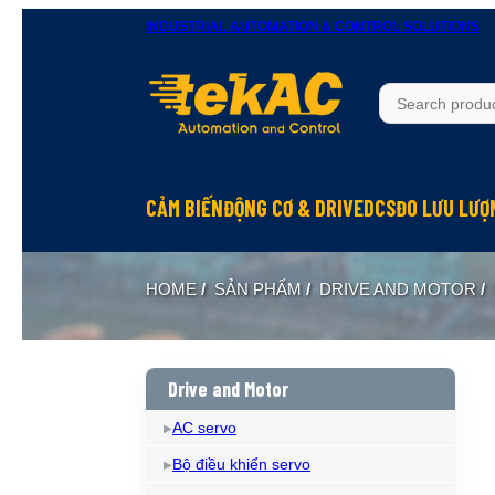
INDUSTRIAL AUTOMATION & CONTROL SOLUTIONS
CẢM BIẾN
ĐỘNG CƠ & DRIVE
DCS
ĐO LƯU LƯỢ
HOME
/
SẢN PHẨM
/
DRIVE AND MOTOR
/
Drive and Motor
AC servo
Bộ điều khiển servo