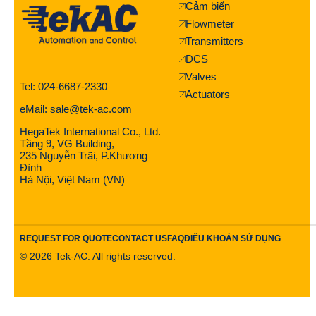
Cảm biến
Flowmeter
Transmitters
DCS
Valves
Tel: 024-6687-2330
Actuators
eMail: sale@tek-ac.com
HegaTek International Co., Ltd.
Tầng 9, VG Building,
235 Nguyễn Trãi, P.Khương
Đình
Hà Nội, Việt Nam (VN)
REQUEST FOR QUOTE
CONTACT US
FAQ
ĐIỀU KHOẢN SỬ DỤNG
©
2026
Tek-AC. All rights reserved.