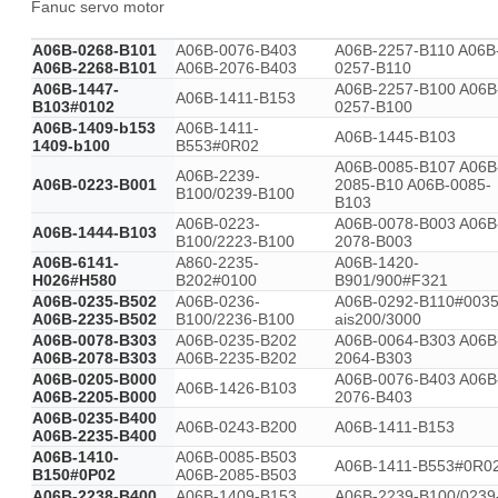
Fanuc servo motor
A06B-0268-B101
A06B-0076-B403
A06B-2257-B110 A06B
A06B-2268-B101
A06B-2076-B403
0257-B110
A06B-1447-
A06B-2257-B100 A06B
A06B-1411-B153
B103#0102
0257-B100
A06B-1409-b153
A06B-1411-
A06B-1445-B103
1409-b100
B553#0R02
A06B-0085-B107 A06B
A06B-2239-
A06B-0223-B001
2085-B10 A06B-0085-
B100/0239-B100
B103
A06B-0223-
A06B-0078-B003 A06B
A06B-1444-B103
B100/2223-B100
2078-B003
A06B-6141-
A860-2235-
A06B-1420-
H026#H580
B202#0100
B901/900#F321
A06B-0235-B502
A06B-0236-
A06B-0292-B110#003
A06B-2235-B502
B100/2236-B100
ais200/3000
A06B-0078-B303
A06B-0235-B202
A06B-0064-B303 A06B
A06B-2078-B303
A06B-2235-B202
2064-B303
A06B-0205-B000
A06B-0076-B403 A06B
A06B-1426-B103
A06B-2205-B000
2076-B403
A06B-0235-B400
A06B-0243-B200
A06B-1411-B153
A06B-2235-B400
A06B-1410-
A06B-0085-B503
A06B-1411-B553#0R0
B150#0P02
A06B-2085-B503
A06B-2238-B400
A06B-1409-B153
A06B-2239-B100/0239