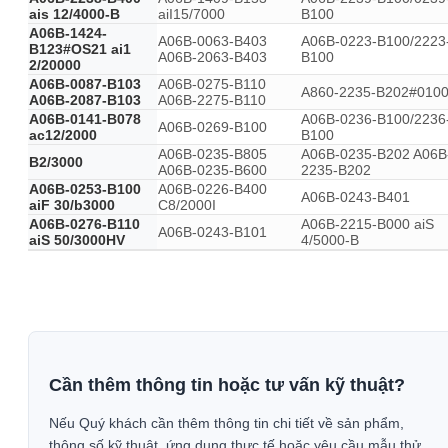
ais 12/4000-B
aiI15/7000
B100
A06B-1424-
A06B-0063-B403
A06B-0223-B100/2223
B123#OS21 ai1
A06B-2063-B403
B100
2/20000
A06B-0087-B103
A06B-0275-B110
A860-2235-B202#010
A06B-2087-B103
A06B-2275-B110
A06B-0141-B078
A06B-0236-B100/2236
A06B-0269-B100
ac12/2000
B100
A06B-0235-B805
A06B-0235-B202 A06B
B2/3000
A06B-0235-B600
2235-B202
A06B-0253-B100
A06B-0226-B400
A06B-0243-B401
aiF 30/b3000
C8/2000I
A06B-0276-B110
A06B-2215-B000 aiS
A06B-0243-B101
aiS 50/3000HV
4/5000-B
Cần thêm thông tin hoặc tư vấn kỹ thuật?
Nếu Quý khách cần thêm thông tin chi tiết về sản phẩm,
thông số kỹ thuật, ứng dụng thực tế hoặc yêu cầu mẫu thử,