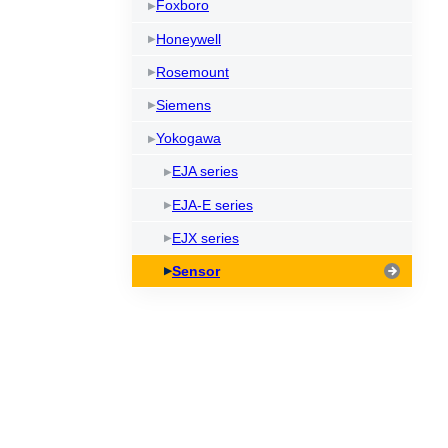
Foxboro
Honeywell
Rosemount
Siemens
Yokogawa
EJA series
EJA-E series
EJX series
Sensor