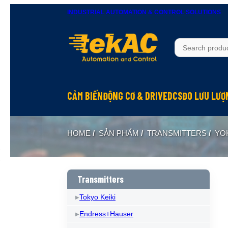
INDUSTRIAL AUTOMATION & CONTROL SOLUTIONS
CẢM BIẾN
ĐỘNG CƠ & DRIVE
DCS
ĐO LƯU LƯỢ
HOME
/
SẢN PHẨM
/
TRANSMITTERS
/
YO
Transmitters
Tokyo Keiki
Endress+Hauser