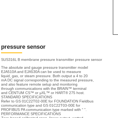
pressure sensor
SUS316L B membrane pressure transmitter pressure sensor
The absolute and gauge pressure transmitter model
EJA510A and EJA530A can be used to measure
liquid, gas, or steam pressure. Both output a 4 to 20
mA DC signal corresponding to the measured pressure,
and also feature remote setup and monitoring
through communications with the BRAIN™ terminal
and CENTUM CS™ or μXL™ or HART® 275 host.
STANDARD SPECIFICATIONS
Refer to GS 01C22T02-00E for FOUNDATION Fieldbus
communication type and GS 01C22T03-00E for
PROFIBUS PA communication type marked with “ ”.
PERFORMANCE SPECIFICATIONS
Zero-based calibrated span, linear output, wetted