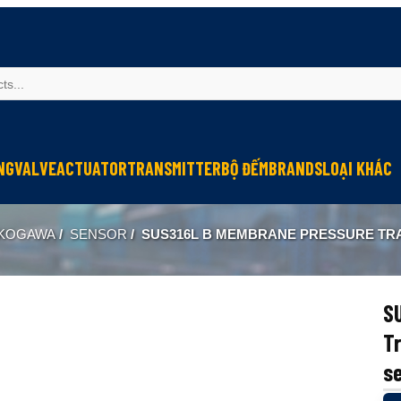
NG
VALVE
ACTUATOR
TRANSMITTER
BỘ ĐẾM
BRANDS
LOẠI KHÁC
Sinfonia
Thiết bị r
KOGAWA
/
SENSOR
/
SUS316L B MEMBRANE PRESSURE TRANSMITTER / ĐO ÁP SUẤT 
Oriental Motor
Đèn phòng
KGN
NEW-ERA
S
Tr
s