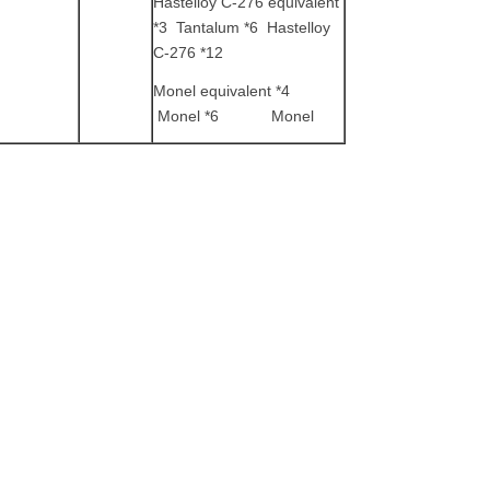
Hastelloy C-276 equivalent
*3 Tantalum *6 Hastelloy
C-276 *12
Monel equivalent *4
Monel *6 Monel