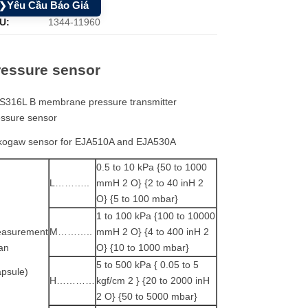
Yêu Cầu Báo Giá
❯
U:
1344-11960
ressure sensor
S316L B membrane pressure transmitter
essure sensor
kogaw sensor for EJA510A and EJA530A
0.5 to 10 kPa {50 to 1000
L………..
mmH 2 O} {2 to 40 inH 2
O} {5 to 100 mbar}
1 to 100 kPa {100 to 10000
asurement
M………..
mmH 2 O} {4 to 400 inH 2
an
O} {10 to 1000 mbar}
5 to 500 kPa { 0.05 to 5
apsule)
H…………
kgf/cm 2 } {20 to 2000 inH
2 O} {50 to 5000 mbar}