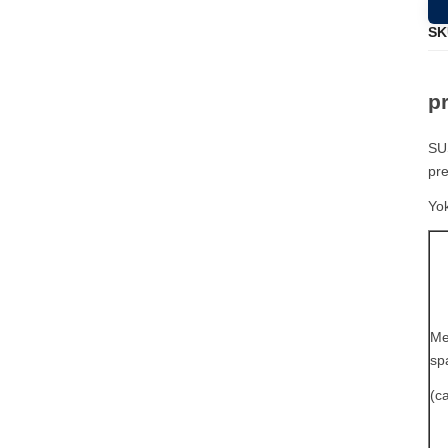
SK
p
SU
pr
Yo
Me
sp
(c