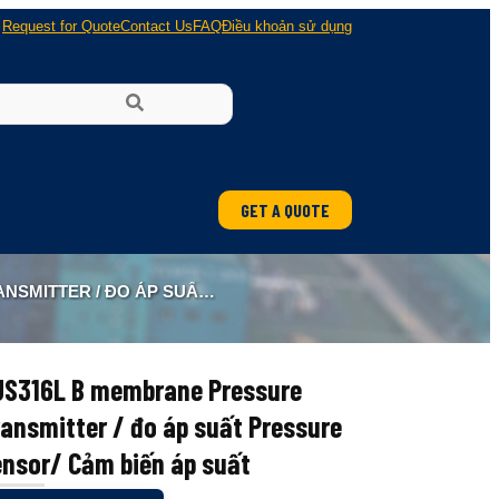
Request for Quote
Contact Us
FAQ
Điều khoản sử dụng
GET A QUOTE
ung
PRESSURE SENSOR/ CẢM BIẾN ÁP SUẤT
 nổ
US316L B membrane Pressure
ansmitter / đo áp suất Pressure
ensor/ Cảm biến áp suất