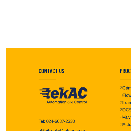
CONTACT US
PROC
Cảm
Flo
Tran
DC
Valv
Tel: 024-6687-2330
Actu
eMail: sale@tek-ac.com