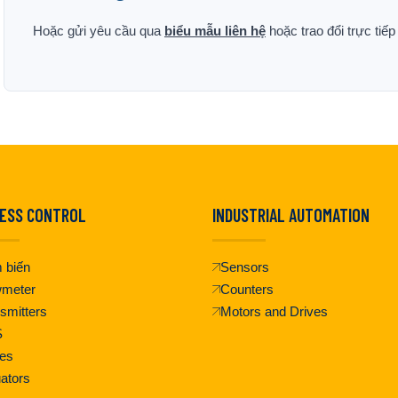
Hoặc gửi yêu cầu qua
biểu mẫu liên hệ
hoặc trao đổi trực tiế
ESS CONTROL
INDUSTRIAL AUTOMATION
 biến
Sensors
wmeter
Counters
smitters
Motors and Drives
S
es
ators