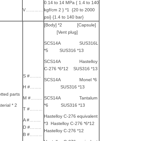
0.14 to 14 MPa { 1.4 to 140
V…………
kgf/cm 2 } *1 {20 to 2000
psi} {1.4 to 140 bar}
[Body] *2 [Capsule]
[Vent plug]
SCS14A SUS316L
*5 SUS316 *13
SCS14A Hastelloy
C-276 *6*12 SUS316 *13
S #……..
SCS14A Monel *6
H #……..
SUS316 *13
tted parts
M #……..
SCS14A Tantalum
erial * 2
*6 SUS316 *13
T #………
Hastelloy C-276 equivalent
A #……..
*3 Hastelloy C-276 *6*12
D #……..
Hastelloy C-276 *12
B #………