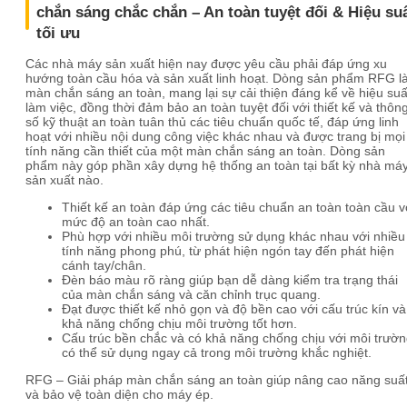
chắn sáng chắc chắn – An toàn tuyệt đối & Hiệu su
tối ưu
Các nhà máy sản xuất hiện nay được yêu cầu phải đáp ứng xu
hướng toàn cầu hóa và sản xuất linh hoạt. Dòng sản phẩm RFG l
màn chắn sáng an toàn, mang lại sự cải thiện đáng kể về hiệu suấ
làm việc, đồng thời đảm bảo an toàn tuyệt đối với thiết kế và thôn
số kỹ thuật an toàn tuân thủ các tiêu chuẩn quốc tế, đáp ứng linh
hoạt với nhiều nội dung công việc khác nhau và được trang bị mọi
tính năng cần thiết của một màn chắn sáng an toàn. Dòng sản
phẩm này góp phần xây dựng hệ thống an toàn tại bất kỳ nhà má
sản xuất nào.
Thiết kế an toàn đáp ứng các tiêu chuẩn an toàn toàn cầu v
mức độ an toàn cao nhất.
Phù hợp với nhiều môi trường sử dụng khác nhau với nhiều
tính năng phong phú, từ phát hiện ngón tay đến phát hiện
cánh tay/chân.
Đèn báo màu rõ ràng giúp bạn dễ dàng kiểm tra trạng thái
của màn chắn sáng và căn chỉnh trục quang.
Đạt được thiết kế nhỏ gọn và độ bền cao với cấu trúc kín và
khả năng chống chịu môi trường tốt hơn.
Cấu trúc bền chắc và có khả năng chống chịu với môi trườn
có thể sử dụng ngay cả trong môi trường khắc nghiệt.
RFG – Giải pháp màn chắn sáng an toàn giúp nâng cao năng suấ
và bảo vệ toàn diện cho máy ép.