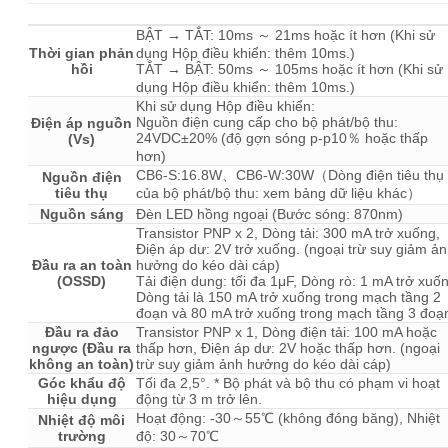
BẬT → TẮT: 10ms ～ 21ms hoặc ít hơn (Khi sử
Thời gian phản
dụng Hộp điều khiển: thêm 10ms.)
hồi
TẮT → BẬT: 50ms ～ 105ms hoặc ít hơn (Khi sử
dụng Hộp điều khiển: thêm 10ms.)
Khi sử dụng Hộp điều khiển:
Nguồn điện cung cấp cho bộ phát/bộ thu:
Điện áp nguồn
24VDC±20% (độ gợn sóng p-p10％ hoặc thấp
(Vs)
hơn)
CB6-S:16.8W、CB6-W:30W（Dòng điện tiêu thụ
Nguồn điện
tiêu thụ
của bộ phát/bộ thu: xem bảng dữ liệu khác）
Nguồn sáng
Đèn LED hồng ngoại (Bước sóng: 870nm)
Transistor PNP x 2, Dòng tải: 300 mA trở xuống,
Điện áp dư: 2V trở xuống. (ngoại trừ suy giảm ả
Đầu ra an toàn
hưởng do kéo dài cáp)
(OSSD)
Tải điện dung: tối đa 1μF, Dòng rò: 1 mA trở xuố
Dòng tải là 150 mA trở xuống trong mạch tầng 2
đoạn và 80 mA trở xuống trong mạch tầng 3 đoạ
Đầu ra đảo
Transistor PNP x 1, Dòng điện tải: 100 mA hoặc
ngược (Đầu ra
thấp hơn, Điện áp dư: 2V hoặc thấp hơn. (ngoại
không an toàn)
trừ suy giảm ảnh hưởng do kéo dài cáp)
Góc khẩu độ
Tối đa 2,5°. * Bộ phát và bộ thu có phạm vi hoạt
hiệu dụng
động từ 3 m trở lên.
Hoạt động: -30～55℃ (không đóng băng), Nhiệt
Nhiệt độ môi
trường
độ: 30～70℃