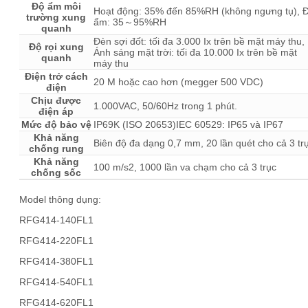
Độ ẩm môi
Hoạt động: 35% đến 85%RH (không ngưng tụ), 
trường xung
ẩm: 35～95%RH
quanh
Đèn sợi đốt: tối đa 3.000 Ix trên bề mặt máy thu,
Độ rọi xung
Ánh sáng mặt trời: tối đa 10.000 Ix trên bề mặt
quanh
máy thu
Điện trở cách
20 M hoặc cao hơn (megger 500 VDC)
điện
Chịu được
1.000VAC, 50/60Hz trong 1 phút.
điện áp
Mức độ bảo vệ
IP69K (ISO 20653)IEC 60529: IP65 và IP67
Khả năng
Biên độ đa dạng 0,7 mm, 20 lần quét cho cả 3 tr
chống rung
Khả năng
100 m/s2, 1000 lần va chạm cho cả 3 trục
chống sốc
Model thông dụng:
RFG414-140FL1
RFG414-220FL1
RFG414-380FL1
RFG414-540FL1
RFG414-620FL1