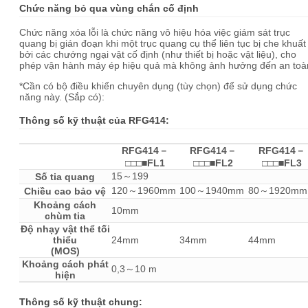
Chức năng bỏ qua vùng chắn cố định
Chức năng xóa lỗi là chức năng vô hiệu hóa việc giám sát trục
quang bị gián đoạn khi một trục quang cụ thể liên tục bị che khuất
bởi các chướng ngại vật cố định (như thiết bị hoặc vật liệu), cho
phép vận hành máy ép hiệu quả mà không ảnh hưởng đến an toà
*Cần có bộ điều khiển chuyên dụng (tùy chọn) để sử dụng chức
năng này. (Sắp có):
Thông số kỹ thuật của RFG414:
RFG414－
RFG414－
RFG414－
□□□■FL1
□□□■FL2
□□□■FL3
15～199
Số tia quang
120～1960mm
100～1940mm
80～1920mm
Chiều cao bảo vệ
Khoảng cách
10mm
chùm tia
Độ nhạy vật thể tối
thiểu
24mm
34mm
44mm
(MOS)
Khoảng cách phát
0,3～10 m
hiện
Thông số kỹ thuật chung: