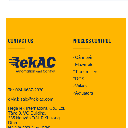
CONTACT US
PROCESS CONTROL
Cảm biến
Flowmeter
Transmitters
DCS
Valves
Tel: 024-6687-2330
Actuators
eMail: sale@tek-ac.com
HegaTek International Co., Ltd.
Tầng 9, VG Building,
235 Nguyễn Trãi, P.Khương
Đình
Hà Nội, Việt Nam (VN)