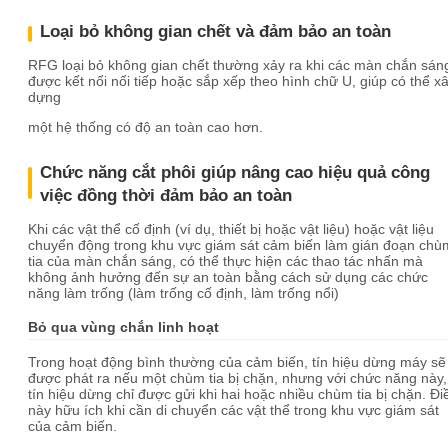
Loại bỏ không gian chết và đảm bảo an toàn
RFG loại bỏ không gian chết thường xảy ra khi các màn chắn sán
được kết nối nối tiếp hoặc sắp xếp theo hình chữ U, giúp có thể x
dựng
một hệ thống có độ an toàn cao hơn.
Chức năng cắt phôi giúp nâng cao hiệu quả công
việc đồng thời đảm bảo an toàn
Khi các vật thể cố định (ví dụ, thiết bị hoặc vật liệu) hoặc vật liệu
chuyển động trong khu vực giám sát cảm biến làm gián đoạn chù
tia của màn chắn sáng, có thể thực hiện các thao tác nhấn mà
không ảnh hưởng đến sự an toàn bằng cách sử dụng các chức
năng làm trống (làm trống cố định, làm trống nổi)
Bỏ qua vùng chắn linh hoạt
Trong hoạt động bình thường của cảm biến, tín hiệu dừng máy sẽ
được phát ra nếu một chùm tia bị chặn, nhưng với chức năng này,
tín hiệu dừng chỉ được gửi khi hai hoặc nhiều chùm tia bị chặn. Đi
này hữu ích khi cần di chuyển các vật thể trong khu vực giám sát
của cảm biến.