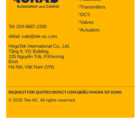
Transmitters
DCS
Valves
Tel: 024-6687-2330
Actuators
eMail: sale@tek-ac.com
HegaTek International Co., Ltd.
Tầng 9, VG Building,
235 Nguyễn Trãi, P.Khương
Đình
Hà Nội, Việt Nam (VN)
REQUEST FOR QUOTE
CONTACT US
FAQ
ĐIỀU KHOẢN SỬ DỤNG
©
2026
Tek-AC. All rights reserved.