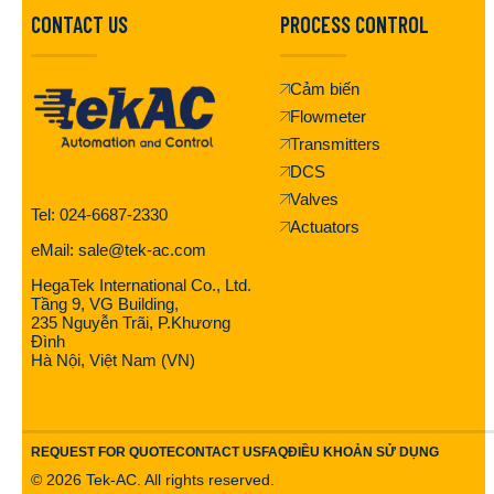
CONTACT US
PROCESS CONTROL
Cảm biến
Flowmeter
Transmitters
DCS
Valves
Tel: 024-6687-2330
Actuators
eMail: sale@tek-ac.com
HegaTek International Co., Ltd.
Tầng 9, VG Building,
235 Nguyễn Trãi, P.Khương
Đình
Hà Nội, Việt Nam (VN)
REQUEST FOR QUOTE
CONTACT US
FAQ
ĐIỀU KHOẢN SỬ DỤNG
©
2026
Tek-AC. All rights reserved.