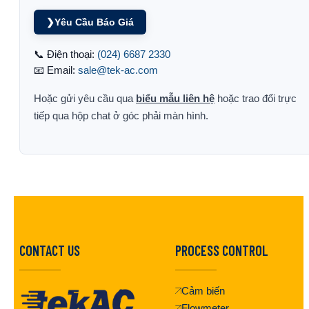
❯
Yêu Cầu Báo Giá
📞 Điện thoại:
(024) 6687 2330
📧 Email:
sale@tek-ac.com
Hoặc gửi yêu cầu qua
biểu mẫu liên hệ
hoặc trao đổi trực
tiếp qua hộp chat ở góc phải màn hình.
CONTACT US
PROCESS CONTROL
Cảm biến
Flowmeter