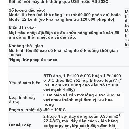
Kết nối với máy tính thông qua USB hoặc RS-232C.
Số lượng đầu vào:
M
Model 6 kênh (có khả năng lưu trữ 60.000 phép đo) hoặc
h
Model 12 kênh (có khả năng lưu trữ 120.000 phép đo)
6
k
Kiểu đầu vào:
M
Một mẫu nhiệt độ/điện áp đa chức năng cũng có sẵn để
h
ghi đồng thời nhiệt độ và điện áp.
1
k
Khoảng thời gian
Mô hình tốc độ cao có khả năng đo ở khoảng thời gian
100ms.
*Ngoại trừ phép đo từ xa.
RTD đơn, 1 Pt 100 ở 0°C hoặc 1 Pt 1000
ở 0°C theo IEC 751 loại B hoặc loại A* (*
Yếu tố cảm biến
loại A chỉ khả dụng cho đầu dò Pt 100
với mạch 4 dây)
Cảm biến và cáp mở rộng được đúc lại
Loại hình xây
với nhau thành một đơn vị lưu hóa
dựng
nóng
Phạm vi nhiệt độ
-50 ~ 105°C
(
2 hoặc 4 sợi dây đồng xoắn 0,35 mm2
22 AWG), mỗi dây dẫn cách điện bằng
Dữ liệu cáp
polypropylen, lớp cách điện đàn hồi