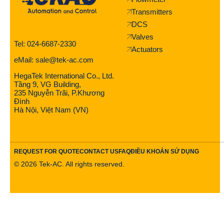
Transmitters
DCS
Valves
Tel: 024-6687-2330
Actuators
eMail: sale@tek-ac.com
HegaTek International Co., Ltd.
Tầng 9, VG Building,
235 Nguyễn Trãi, P.Khương
Đình
Hà Nội, Việt Nam (VN)
REQUEST FOR QUOTE
CONTACT US
FAQ
ĐIỀU KHOẢN SỬ DỤNG
©
2026
Tek-AC. All rights reserved.