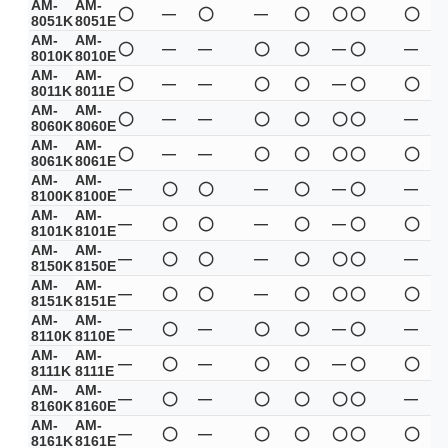
AM-
AM-
◯
—
◯
—
◯
◯
◯
◯
8051K
8051E
AM-
AM-
◯
—
—
◯
◯
—
◯
—
8010K
8010E
AM-
AM-
◯
—
—
◯
◯
—
◯
◯
8011K
8011E
AM-
AM-
◯
—
—
◯
◯
◯
◯
—
8060K
8060E
AM-
AM-
◯
—
—
◯
◯
◯
◯
◯
8061K
8061E
AM-
AM-
—
◯
◯
—
◯
—
◯
—
8100K
8100E
AM-
AM-
—
◯
◯
—
◯
—
◯
◯
8101K
8101E
AM-
AM-
—
◯
◯
—
◯
◯
◯
—
8150K
8150E
AM-
AM-
—
◯
◯
—
◯
◯
◯
◯
8151K
8151E
AM-
AM-
—
◯
—
◯
◯
—
◯
—
8110K
8110E
AM-
AM-
—
◯
—
◯
◯
—
◯
◯
8111K
8111E
AM-
AM-
—
◯
—
◯
◯
◯
◯
—
8160K
8160E
AM-
AM-
—
◯
—
◯
◯
◯
◯
◯
8161K
8161E