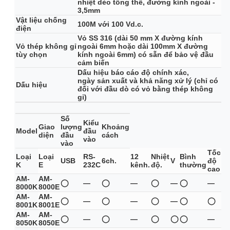
nhiệt dẻo tổng thể, đường kính ngoài -
3,5mm
Vật liệu chống
100M với 100 Vd.c.
điện
Vỏ SS 316 (dài 50 mm X đường kính
Vỏ thép không gỉ
ngoài 6mm hoặc dài 100mm X đường
tùy chọn
kính ngoài 6mm) có sẵn để bảo vệ đầu
cảm biến
Dấu hiệu báo cáo độ chính xác,
ngày sản xuất và khả năng xử lý (chỉ có
Dấu hiệu
đối với đầu dò có vỏ bằng thép không
gỉ)
Số
Kiểu
Giao
lượng
Khoảng
Model
đầu
diện
đầu
cách
vào
vào
Tốc
Loại
Loại
RS-
12
Nhiệt
Bình
USB
6ch.
V
độ
K
E
232C
kênh.
độ.
thường
cao
AM-
AM-
◯
—
◯
—
◯
—
◯
—
8000K
8000E
AM-
AM-
◯
—
◯
—
◯
—
◯
◯
8001K
8001E
AM-
AM-
◯
—
◯
—
◯
◯
◯
—
8050K
8050E