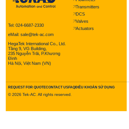
Transmitters
DCS
Valves
Tel: 024-6687-2330
Actuators
eMail: sale@tek-ac.com
HegaTek International Co., Ltd.
Tầng 9, VG Building,
235 Nguyễn Trãi, P.Khương
Đình
Hà Nội, Việt Nam (VN)
REQUEST FOR QUOTE
CONTACT US
FAQ
ĐIỀU KHOẢN SỬ DỤNG
©
2026
Tek-AC. All rights reserved.