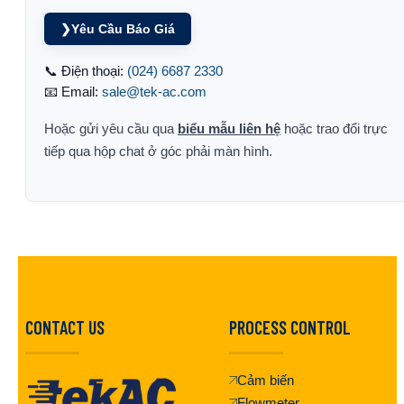
❯
Yêu Cầu Báo Giá
📞 Điện thoại:
(024) 6687 2330
📧 Email:
sale@tek-ac.com
Hoặc gửi yêu cầu qua
biểu mẫu liên hệ
hoặc trao đổi trực
tiếp qua hộp chat ở góc phải màn hình.
CONTACT US
PROCESS CONTROL
Cảm biến
Flowmeter