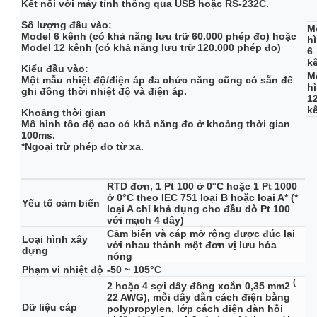
Kết nối với máy tính thông qua USB hoặc RS-232C.
Số lượng đầu vào:
M
Model 6 kênh (có khả năng lưu trữ 60.000 phép đo) hoặc
h
Model 12 kênh (có khả năng lưu trữ 120.000 phép đo)
6
k
Kiểu đầu vào:
M
Một mẫu nhiệt độ/điện áp đa chức năng cũng có sẵn để
h
ghi đồng thời nhiệt độ và điện áp.
1
k
Khoảng thời gian
Mô hình tốc độ cao có khả năng đo ở khoảng thời gian
100ms.
*Ngoại trừ phép đo từ xa.
RTD đơn, 1 Pt 100 ở 0°C hoặc 1 Pt 1000
ở 0°C theo IEC 751 loại B hoặc loại A* (*
Yếu tố cảm biến
loại A chỉ khả dụng cho đầu dò Pt 100
với mạch 4 dây)
Cảm biến và cáp mở rộng được đúc lại
Loại hình xây
với nhau thành một đơn vị lưu hóa
dựng
nóng
Phạm vi nhiệt độ
-50 ~ 105°C
(
2 hoặc 4 sợi dây đồng xoắn 0,35 mm2
22 AWG), mỗi dây dẫn cách điện bằng
Dữ liệu cáp
polypropylen, lớp cách điện đàn hồi