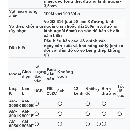
nhiệt dẻo tổng thể, đường kính ngoài -
3,5mm
Vật liệu chống
100M với 100 Vd.c.
điện
Vỏ SS 316 (dài 50 mm X đường kính
Vỏ thép không gỉ
ngoài 6mm hoặc dài 100mm X đường
tùy chọn
kính ngoài 6mm) có sẵn để bảo vệ đầu
cảm biến
Dấu hiệu báo cáo độ chính xác,
ngày sản xuất và khả năng xử lý (chỉ có
Dấu hiệu
đối với đầu dò có vỏ bằng thép không
gỉ)
Số
Kiểu
Giao
lượng
Khoảng
Model
đầu
diện
đầu
cách
vào
vào
Tốc
Loại
Loại
RS-
12
Nhiệt
Bình
USB
6ch.
V
độ
K
E
232C
kênh.
độ.
thường
cao
AM-
AM-
◯
—
◯
—
◯
—
◯
—
8000K
8000E
AM-
AM-
◯
—
◯
—
◯
—
◯
◯
8001K
8001E
AM-
AM-
◯
—
◯
—
◯
◯
◯
—
8050K
8050E