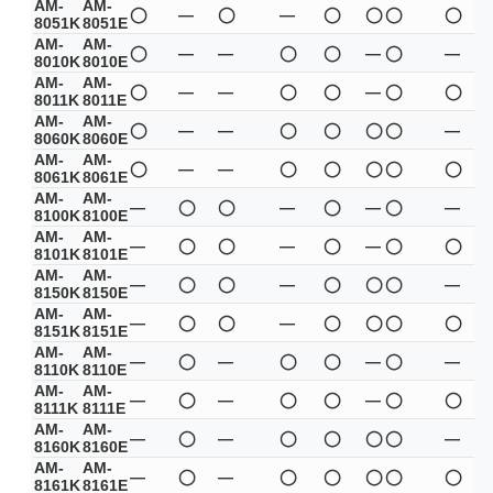
AM-
AM-
◯
—
◯
—
◯
◯
◯
◯
8051K
8051E
AM-
AM-
◯
—
—
◯
◯
—
◯
—
8010K
8010E
AM-
AM-
◯
—
—
◯
◯
—
◯
◯
8011K
8011E
AM-
AM-
◯
—
—
◯
◯
◯
◯
—
8060K
8060E
AM-
AM-
◯
—
—
◯
◯
◯
◯
◯
8061K
8061E
AM-
AM-
—
◯
◯
—
◯
—
◯
—
8100K
8100E
AM-
AM-
—
◯
◯
—
◯
—
◯
◯
8101K
8101E
AM-
AM-
—
◯
◯
—
◯
◯
◯
—
8150K
8150E
AM-
AM-
—
◯
◯
—
◯
◯
◯
◯
8151K
8151E
AM-
AM-
—
◯
—
◯
◯
—
◯
—
8110K
8110E
AM-
AM-
—
◯
—
◯
◯
—
◯
◯
8111K
8111E
AM-
AM-
—
◯
—
◯
◯
◯
◯
—
8160K
8160E
AM-
AM-
—
◯
—
◯
◯
◯
◯
◯
8161K
8161E