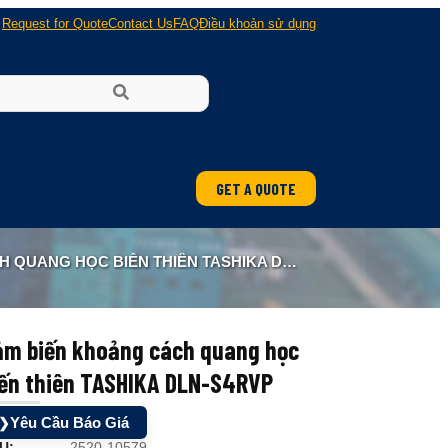
Request for Quote
Contact Us
FAQ
Điều khoản sử dụng
GET A QUOTE
ung
ANG HỌC BIẾN THIÊN TASHIKA DLN-S4RVP
 nổ
ảm biến khoảng cách quang học
iến thiên TASHIKA DLN-S4RVP
Yêu Cầu Báo Giá
❯
U:
2520-10579