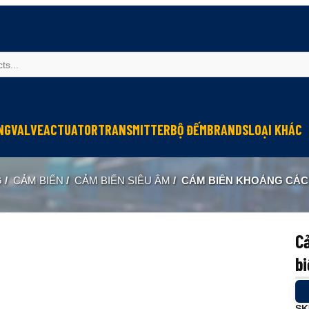
NG
VALVE
ACTUATOR
TRANSMITTER
BỘ ĐẾM
BRANDS
LOẠI KHÁC
Sinfonia
Thiết bị r
G
/
CẢM BIẾN
/
CẢM BIẾN SIÊU ÂM
/
CẢM BIẾN KHOẢNG CÁCH QU
Oriental Motor
Đèn phòng
KGN
NEW-ERA
C
b
SK