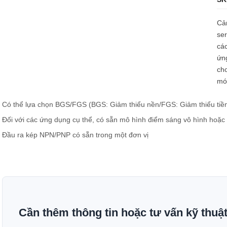
Cả
ser
các
ứn
cho
móc
Có thể lựa chọn BGS/FGS (BGS: Giảm thiểu nền/FGS: Giảm thiểu tiền
Đối với các ứng dụng cụ thể, có sẵn mô hình điểm sáng vô hình hoặc
Đầu ra kép NPN/PNP có sẵn trong một đơn vị
Cần thêm thông tin hoặc tư vấn kỹ thuậ