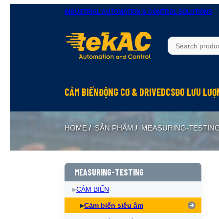
INDUSTRIAL AUTOMATION & CONTROL SOLUTIONS
CẢM BIẾN
ĐỘNG CƠ & DRIVE
DCS
ĐO LƯU LƯỢ
HOME
/
SẢN PHẨM
/
MEASURING-TESTIN
MEASURING-TESTING
CẢM BIẾN
Cảm biến siêu âm