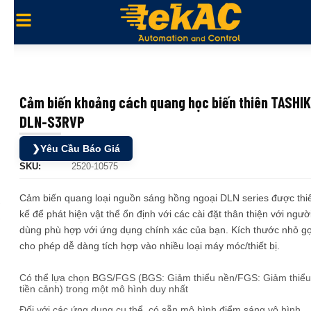
Cảm biến khoảng cách quang học biến thiên TASHI
DLN-S3RVP
❯
Yêu Cầu Báo Giá
SKU:
2520-10575
Cảm biến quang loại nguồn sáng hồng ngoại DLN series được thi
kế để phát hiện vật thể ổn định với các cài đặt thân thiện với ngườ
dùng phù hợp với ứng dụng chính xác của bạn. Kích thước nhỏ g
cho phép dễ dàng tích hợp vào nhiều loại máy móc/thiết bị.
Có thể lựa chọn BGS/FGS (BGS: Giảm thiểu nền/FGS: Giảm thiểu
tiền cảnh) trong một mô hình duy nhất
Đối với các ứng dụng cụ thể, có sẵn mô hình điểm sáng vô hình