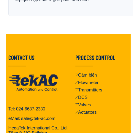
CONTACT US
PROCESS CONTROL
Cảm biến
Flowmeter
Transmitters
DCS
Valves
Tel: 024-6687-2330
Actuators
eMail: sale@tek-ac.com
HegaTek International Co., Ltd.
Tầng 9, VG Building,