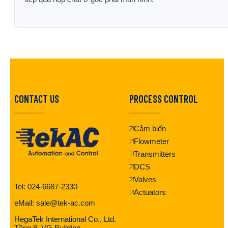
CONTACT US
PROCESS CONTROL
Cảm biến
Flowmeter
Transmitters
DCS
Valves
Tel: 024-6687-2330
Actuators
eMail: sale@tek-ac.com
HegaTek International Co., Ltd.
Tầng 9, VG Building,