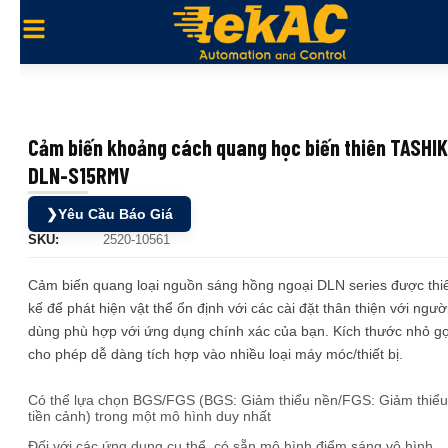
Cảm biến khoảng cách quang học biến thiên TASHI
DLN-S15RMV
❯
Yêu Cầu Báo Giá
SKU:
2520-10561
Cảm biến quang loại nguồn sáng hồng ngoại DLN series được thi
kế để phát hiện vật thể ổn định với các cài đặt thân thiện với ngườ
dùng phù hợp với ứng dụng chính xác của bạn. Kích thước nhỏ g
cho phép dễ dàng tích hợp vào nhiều loại máy móc/thiết bị.
Có thể lựa chọn BGS/FGS (BGS: Giảm thiểu nền/FGS: Giảm thiểu
tiền cảnh) trong một mô hình duy nhất
Đối với các ứng dụng cụ thể, có sẵn mô hình điểm sáng vô hình