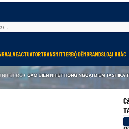
NG
VALVE
ACTUATOR
TRANSMITTER
BỘ ĐẾM
BRANDS
LOẠI KHÁC
Sinfonia
Thiết bị r
N NHIỆT ĐỘ
/
CẢM BIẾN NHIỆT HỒNG NGOẠI ĐIỂM TASHIKA 
Oriental Motor
Đèn phòng
KGN
NEW-ERA
Cả
T
SK