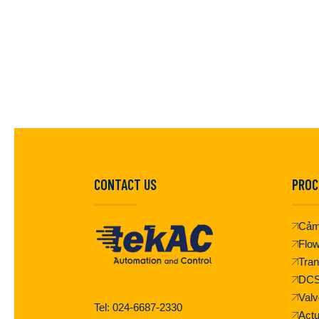
CONTACT US
PROC
Cảm
Flo
Tran
DC
Valv
Tel: 024-6687-2330
Actu