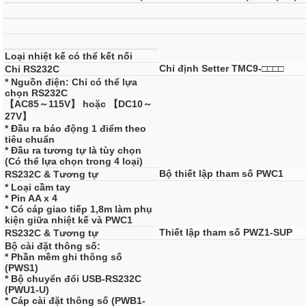
Loại nhiệt kế có thể kết nối
Chỉ định Setter TMC9-□□□□
Chỉ RS232C
* Nguồn điện: Chỉ có thể lựa
chọn RS232C
【AC85～115V】 hoặc 【DC10～
27V】
* Đầu ra báo động 1 điểm theo
tiêu chuẩn
* Đầu ra tương tự là tùy chọn
(Có thể lựa chọn trong 4 loại)
Bộ thiết lập tham số PWC1
RS232C & Tương tự
* Loại cầm tay
* Pin AA x 4
* Có cáp giao tiếp 1,8m làm phụ
kiện giữa nhiệt kế và PWC1
Thiết lập tham số PWZ1-SUP
RS232C & Tương tự
Bộ cài đặt thông số:
* Phần mềm ghi thông số
(PWS1)
* Bộ chuyển đổi USB-RS232C
(PWU1-U)
* Cáp cài đặt thông số (PWB1-