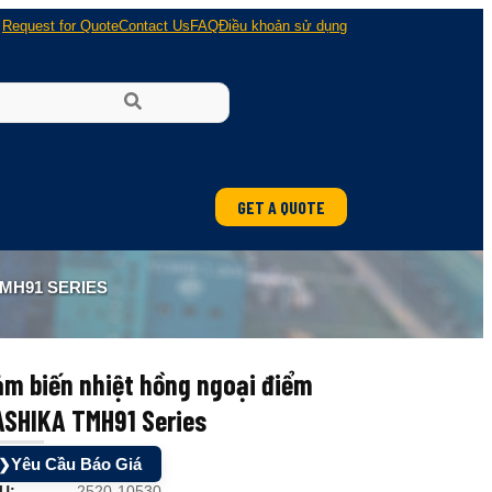
Request for Quote
Contact Us
FAQ
Điều khoản sử dụng
GET A QUOTE
ung
TMH91 SERIES
 nổ
m biến nhiệt hồng ngoại điểm
ASHIKA TMH91 Series
Yêu Cầu Báo Giá
❯
U:
2520-10530