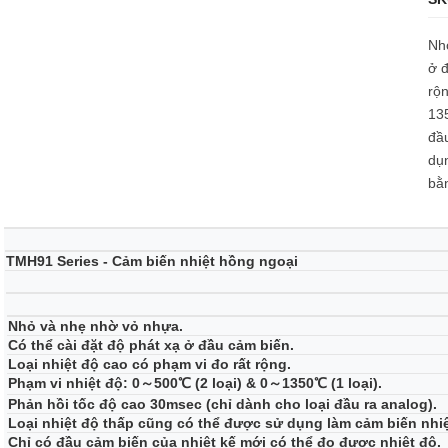
Nhỏ
ở đ
rộn
135
đầu
dụn
bằn
TMH91 Series - Cảm biến nhiệt hồng ngoại
Nhỏ và nhẹ nhờ vỏ nhựa.
Có thể cài đặt độ phát xạ ở đầu cảm biến.
Loại nhiệt độ cao có phạm vi đo rất rộng.
Phạm vi nhiệt độ: 0～500℃ (2 loại) & 0～1350℃ (1 loại).
Phản hồi tốc độ cao 30msec (chỉ dành cho loại đầu ra analog).
Loại nhiệt độ thấp cũng có thể được sử dụng làm cảm biến nhiệ
Chỉ có đầu cảm biến của nhiệt kế mới có thể đo được nhiệt độ.