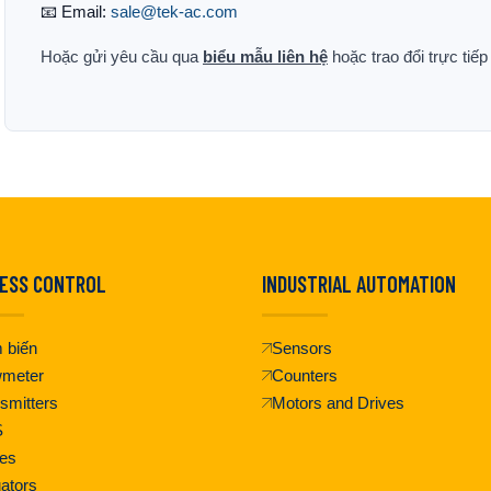
📧 Email:
sale@tek-ac.com
Hoặc gửi yêu cầu qua
biểu mẫu liên hệ
hoặc trao đổi trực tiế
ESS CONTROL
INDUSTRIAL AUTOMATION
 biến
Sensors
wmeter
Counters
smitters
Motors and Drives
S
es
ators