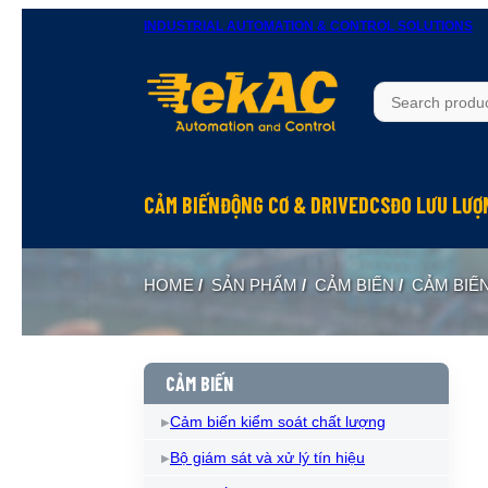
INDUSTRIAL AUTOMATION & CONTROL SOLUTIONS
CẢM BIẾN
ĐỘNG CƠ & DRIVE
DCS
ĐO LƯU LƯỢ
HOME
/
SẢN PHẨM
/
CẢM BIẾN
/
CẢM BIẾ
CẢM BIẾN
Cảm biến kiểm soát chất lượng
Bộ giám sát và xử lý tín hiệu