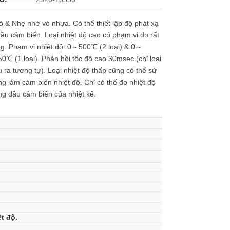
 & Nhẹ nhờ vỏ nhựa. Có thể thiết lập độ phát xạ
ầu cảm biến. Loại nhiệt độ cao có phạm vi đo rất
g. Phạm vi nhiệt độ: 0～500℃ (2 loại) & 0～
0℃ (1 loại). Phản hồi tốc độ cao 30msec (chỉ loại
 ra tương tự). Loại nhiệt độ thấp cũng có thể sử
g làm cảm biến nhiệt độ. Chỉ có thể đo nhiệt độ
g đầu cảm biến của nhiệt kế.
t độ.