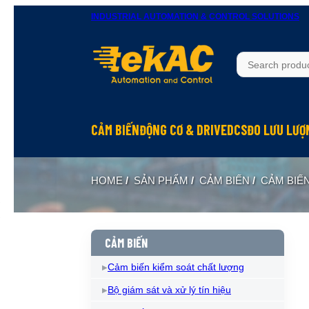
INDUSTRIAL AUTOMATION & CONTROL SOLUTIONS
CẢM BIẾN
ĐỘNG CƠ & DRIVE
DCS
ĐO LƯU LƯỢ
HOME
/
SẢN PHẨM
/
CẢM BIẾN
/
CẢM BIẾN
CẢM BIẾN
Cảm biến kiểm soát chất lượng
Bộ giám sát và xử lý tín hiệu