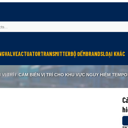
NG
VALVE
ACTUATOR
TRANSMITTER
BỘ ĐẾM
BRANDS
LOẠI KHÁC
Sinfonia
Thiết bị r
 VỊ TRÍ
/
CẢM BIẾN VỊ TRÍ CHO KHU VỰC NGUY HIỂM TEMP
Oriental Motor
Đèn phòng
KGN
NEW-ERA
Cả
h
SK