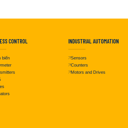
ESS CONTROL
INDUSTRIAL AUTOMATION
 biến
Sensors
wmeter
Counters
smitters
Motors and Drives
S
es
ators