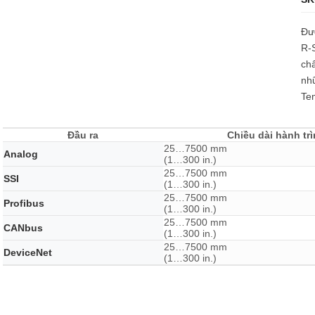
Đượ
R-S
ch
nhữ
Te
Đầu ra
Chiều dài hành tr
25…7500 mm
Analog
(1…300 in.)
25…7500 mm
SSI
(1…300 in.)
25…7500 mm
Profibus
(1…300 in.)
25…7500 mm
CANbus
(1…300 in.)
25…7500 mm
DeviceNet
(1…300 in.)