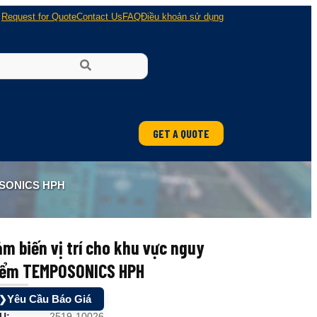
Request for Quote
Contact Us
FAQ
Điều khoản sử dụng
GET A QUOTE
ung
OSONICS HPH
 nổ
m biến vị trí cho khu vực nguy
iểm TEMPOSONICS HPH
Yêu Cầu Báo Giá
❯
U:
2519-10026