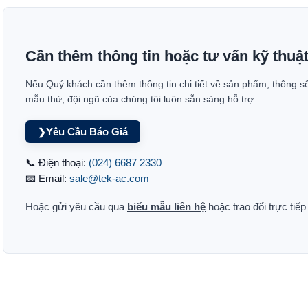
Cần thêm thông tin hoặc tư vấn kỹ thuậ
Nếu Quý khách cần thêm thông tin chi tiết về sản phẩm, thông s
mẫu thử, đội ngũ của chúng tôi luôn sẵn sàng hỗ trợ.
Yêu Cầu Báo Giá
❯
📞 Điện thoại:
(024) 6687 2330
📧 Email:
sale@tek-ac.com
Hoặc gửi yêu cầu qua
biểu mẫu liên hệ
hoặc trao đổi trực tiế