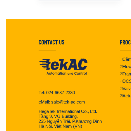
CONTACT US
PROC
Cảm
Flo
Tran
DC
Valv
Tel: 024-6687-2330
Actu
eMail: sale@tek-ac.com
HegaTek International Co., Ltd.
Tầng 9, VG Building,
235 Nguyễn Trãi, P.Khương Đình
Hà Nội, Việt Nam (VN)