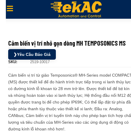
Cảm biến vị trí nhỏ gọn dòng MH TEMPOSONICS MS
❯
Yêu Cầu Báo Giá
SKU:
2519-10017
Cảm biến vị trí từ giảo Temposonics® MH-Series model COMPAC
(MS) được thiết kế để đo hành trình trực tiếp trong xi lanh thủy lực
có đường kính lỗ khoan từ 28 mm trở lên. Được thiết kế để bịt kín
và nhúng hoàn toàn vào xi lanh thủy lực; Hệ thống đầu nối M12 đ
quyền được trang bị để cho phép IP69K; Có thể lắp đặt từ phía đ
hoặc phía thanh tùy thuộc vào thiết kế xi lanh; Đầu ra: Analog,
CANbus; Cảm biến vị trí tuyến tính này cho phép bạn tích hợp chấ
lượng và tiêu chuẩn của MH-Series vào các ứng dụng di động có
đường kính lỗ khoan nhỏ hơn!.