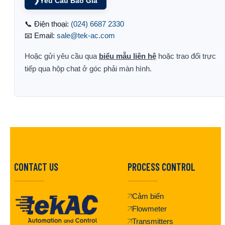
❯
Yêu Cầu Báo Giá
📞 Điện thoại:
(024) 6687 2330
📧 Email:
sale@tek-ac.com
Hoặc gửi yêu cầu qua
biểu mẫu liên hệ
hoặc trao đổi trực
tiếp qua hộp chat ở góc phải màn hình.
CONTACT US
PROCESS CONTROL
Cảm biến
Flowmeter
Transmitters