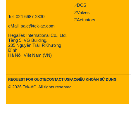
DCS
Valves
Tel: 024-6687-2330
Actuators
eMail: sale@tek-ac.com
HegaTek International Co., Ltd.
Tầng 9, VG Building,
235 Nguyễn Trãi, P.Khương
Đình
Hà Nội, Việt Nam (VN)
REQUEST FOR QUOTE
CONTACT US
FAQ
ĐIỀU KHOẢN SỬ DỤNG
©
2026
Tek-AC. All rights reserved.