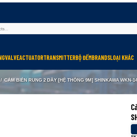
NG
VALVE
ACTUATOR
TRANSMITTER
BỘ ĐẾM
BRANDS
LOẠI KHÁC
Sinfonia
Thiết bị r
/
CẢM BIẾN RUNG 2 DÂY [HỆ THỐNG 9M] SHINKAWA WKN-1
Oriental Motor
Đèn phòng
KGN
NEW-ERA
Cả
S
SK