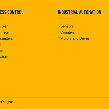
ESS CONTROL
INDUSTRIAL AUTOMATION
 biến
Sensors
wmeter
Counters
smitters
Motors and Drives
S
es
ators
 SỬ DỤNG