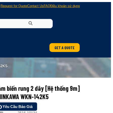
Request for Quote
Contact Us
FAQ
Điều khoản sử dụng
GET A QUOTE
ung
42K5
 nổ
m biến rung 2 dây [Hệ thống 9m]
HINKAWA WKN-142K5
Yêu Cầu Báo Giá
❯
U:
2516-10134