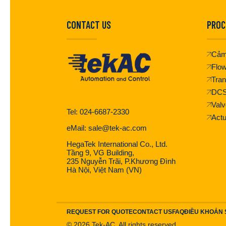
CONTACT US
PROC
Cảm
Flo
Tran
DC
Valv
Tel: 024-6687-2330
Actu
eMail: sale@tek-ac.com
HegaTek International Co., Ltd.
Tầng 9, VG Building,
235 Nguyễn Trãi, P.Khương Đình
Hà Nội, Việt Nam (VN)
REQUEST FOR QUOTE
CONTACT US
FAQ
ĐIỀU KHOẢN
©
2026
Tek-AC. All rights reserved.