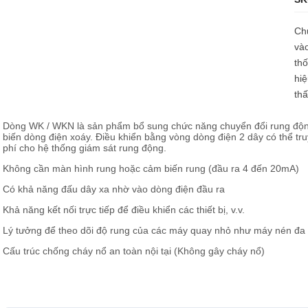
Chứ
và
thố
hiệ
thấ
Dòng WK ​​/ WKN là sản phẩm bổ sung chức năng chuyển đổi rung độ
biến dòng điện xoáy. Điều khiển bằng vòng dòng điện 2 dây có thể truy
phí cho hệ thống giám sát rung động.
Không cần màn hình rung hoặc cảm biến rung (đầu ra 4 đến 20mA)
Có khả năng đấu dây xa nhờ vào dòng điện đầu ra
Khả năng kết nối trực tiếp để điều khiển các thiết bị, v.v.
Lý tưởng để theo dõi độ rung của các máy quay nhỏ như máy nén đa
Cấu trúc chống cháy nổ an toàn nội tại (Không gây cháy nổ)