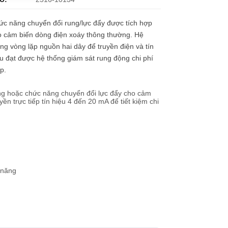
c năng chuyển đổi rung/lực đẩy được tích hợp
o cảm biến dòng điện xoáy thông thường. Hệ
ng vòng lặp nguồn hai dây để truyền điện và tín
u đạt được hệ thống giám sát rung động chi phí
p.
ng hoặc chức năng chuyển đổi lực đẩy cho cảm
ền trực tiếp tín hiệu 4 đến 20 mA để tiết kiệm chi
 năng