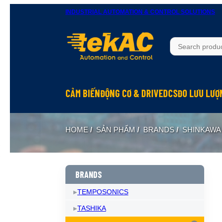
INDUSTRIAL AUTOMATION & CONTROL SOLUTIONS
CẢM BIẾN
ĐỘNG CƠ & DRIVE
DCS
ĐO LƯU LƯỢ
HOME
/
SẢN PHẨM
/
BRANDS
/
SHINKAWA
BRANDS
TEMPOSONICS
TASHIKA