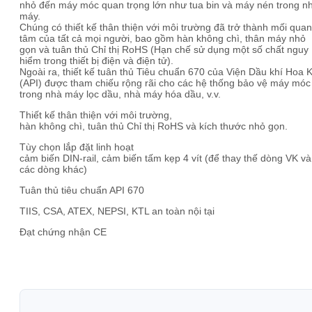
nhỏ đến máy móc quan trọng lớn như tua bin và máy nén trong n
máy.
Chúng có thiết kế thân thiện với môi trường đã trở thành mối quan
tâm của tất cả mọi người, bao gồm hàn không chì, thân máy nhỏ
gọn và tuân thủ Chỉ thị RoHS (Hạn chế sử dụng một số chất nguy
hiểm trong thiết bị điện và điện tử).
Ngoài ra, thiết kế tuân thủ Tiêu chuẩn 670 của Viện Dầu khí Hoa 
(API) được tham chiếu rộng rãi cho các hệ thống bảo vệ máy móc
trong nhà máy lọc dầu, nhà máy hóa dầu, v.v.
Thiết kế thân thiện với môi trường,
hàn không chì, tuân thủ Chỉ thị RoHS và kích thước nhỏ gọn.
Tùy chọn lắp đặt linh hoạt
cảm biến DIN-rail, cảm biến tấm kẹp 4 vít (để thay thế dòng VK và
các dòng khác)
Tuân thủ tiêu chuẩn API 670
TIIS, CSA, ATEX, NEPSI, KTL an toàn nội tại
Đạt chứng nhận CE