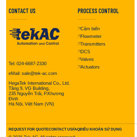
CONTACT US
PROCESS CONTROL
Cảm biến
Flowmeter
Transmitters
DCS
Valves
Tel: 024-6687-2330
Actuators
eMail: sale@tek-ac.com
HegaTek International Co., Ltd.
Tầng 9, VG Building,
235 Nguyễn Trãi, P.Khương
Đình
Hà Nội, Việt Nam (VN)
REQUEST FOR QUOTE
CONTACT US
FAQ
ĐIỀU KHOẢN SỬ DỤNG
©
2026
Tek-AC. All rights reserved.