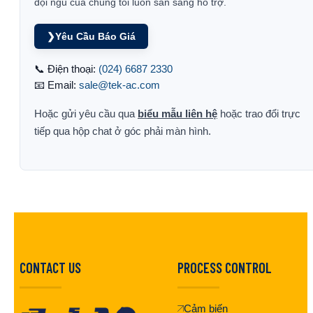
đội ngũ của chúng tôi luôn sẵn sàng hỗ trợ.
❯
Yêu Cầu Báo Giá
📞 Điện thoại:
(024) 6687 2330
📧 Email:
sale@tek-ac.com
Hoặc gửi yêu cầu qua
biểu mẫu liên hệ
hoặc trao đổi trực
tiếp qua hộp chat ở góc phải màn hình.
CONTACT US
PROCESS CONTROL
Cảm biến