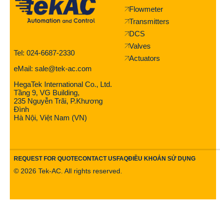
Flowmeter
Transmitters
DCS
Valves
Tel: 024-6687-2330
Actuators
eMail: sale@tek-ac.com
HegaTek International Co., Ltd.
Tầng 9, VG Building,
235 Nguyễn Trãi, P.Khương
Đình
Hà Nội, Việt Nam (VN)
REQUEST FOR QUOTE
CONTACT US
FAQ
ĐIỀU KHOẢN SỬ DỤNG
©
2026
Tek-AC. All rights reserved.