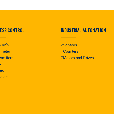
ESS CONTROL
INDUSTRIAL AUTOMATION
 biến
Sensors
wmeter
Counters
smitters
Motors and Drives
S
es
ators