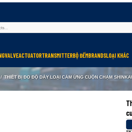
NG
VALVE
ACTUATOR
TRANSMITTER
BỘ ĐẾM
BRANDS
LOẠI KHÁC
Sinfonia
Thiết bị r
/
THIẾT BỊ ĐO ĐỘ DÀY LOẠI CẢM ỨNG CUỘN CHẠM SHINK
Oriental Motor
Đèn phòng
KGN
NEW-ERA
Th
c
SK