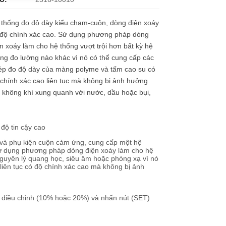
 thống đo độ dày kiểu chạm-cuộn, dòng điện xoáy
 độ chính xác cao. Sử dụng phương pháp dòng
n xoáy làm cho hệ thống vượt trội hơn bất kỳ hệ
ng đo lường nào khác vì nó có thể cung cấp các
ép đo độ dày của màng polyme và tấm cao su có
chính xác cao liên tục mà không bị ảnh hưởng
 không khí xung quanh với nước, dầu hoặc bụi,
độ tin cậy cao
 và phụ kiện cuộn cảm ứng, cung cấp một hệ
Sử dụng phương pháp dòng điện xoáy làm cho hệ
nguyên lý quang học, siêu âm hoặc phóng xạ vì nó
iên tục có độ chính xác cao mà không bị ảnh
c điều chỉnh (10% hoặc 20%) và nhấn nút (SET)