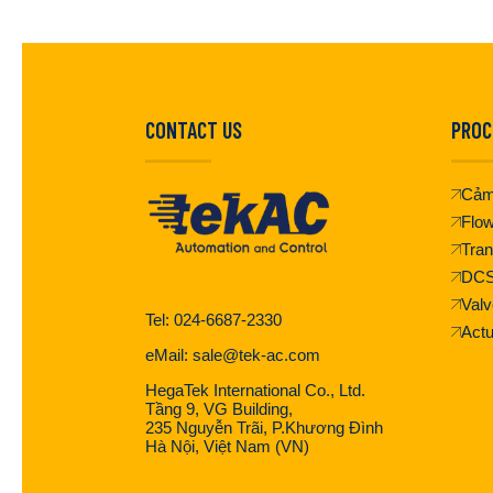
CONTACT US
PROC
Cảm
Flo
Tran
DC
Valv
Tel: 024-6687-2330
Actu
eMail: sale@tek-ac.com
HegaTek International Co., Ltd.
Tầng 9, VG Building,
235 Nguyễn Trãi, P.Khương Đình
Hà Nội, Việt Nam (VN)