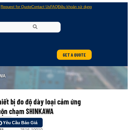
Request for Quote
Contact Us
FAQ
Điều khoản sử dụng
GET A QUOTE
ung
AWA
 nổ
iết bị đo độ dày loại cảm ứng
uộn chạm SHINKAWA
Yêu Cầu Báo Giá
❯
U:
2516-10010