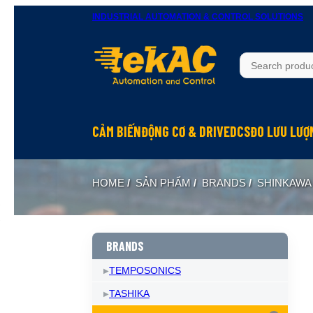
INDUSTRIAL AUTOMATION & CONTROL SOLUTIONS
CẢM BIẾN
ĐỘNG CƠ & DRIVE
DCS
ĐO LƯU LƯỢ
HOME
/
SẢN PHẨM
/
BRANDS
/
SHINKAWA
BRANDS
TEMPOSONICS
TASHIKA