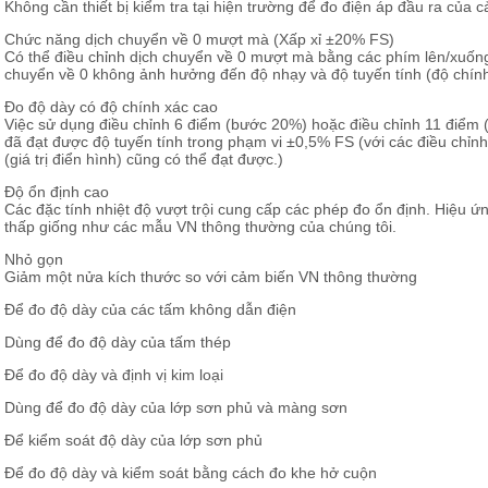
Không cần thiết bị kiểm tra tại hiện trường để đo điện áp đầu ra của 
Chức năng dịch chuyển về 0 mượt mà (Xấp xỉ ±20% FS)
Có thể điều chỉnh dịch chuyển về 0 mượt mà bằng các phím lên/xuốn
chuyển về 0 không ảnh hưởng đến độ nhạy và độ tuyến tính (độ chính
Đo độ dày có độ chính xác cao
Việc sử dụng điều chỉnh 6 điểm (bước 20%) hoặc điều chỉnh 11 điểm (
đã đạt được độ tuyến tính trong phạm vi ±0,5% FS (với các điều chỉnh 
(giá trị điển hình) cũng có thể đạt được.)
Độ ổn định cao
Các đặc tính nhiệt độ vượt trội cung cấp các phép đo ổn định. Hiệu ứ
thấp giống như các mẫu VN thông thường của chúng tôi.
Nhỏ gọn
Giảm một nửa kích thước so với cảm biến VN thông thường
Để đo độ dày của các tấm không dẫn điện
Dùng để đo độ dày của tấm thép
Để đo độ dày và định vị kim loại
Dùng để đo độ dày của lớp sơn phủ và màng sơn
Để kiểm soát độ dày của lớp sơn phủ
Để đo độ dày và kiểm soát bằng cách đo khe hở cuộn