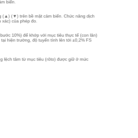
cảm biến.
g (▲) (▼) trên bề mặt cảm biến. Chức năng dịch
 xác) của phép đo.
bước 10%) để khớp với mục tiêu thực tế (con lăn)
tại hiện trường, độ tuyến tính lên tới ±0,2% FS
ng lệch tâm từ mục tiêu (rôto) được giữ ở mức