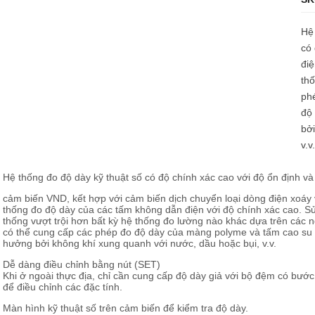
Hệ
có
điệ
thố
ph
độ 
bởi
v.v.
Hệ thống đo độ dày kỹ thuật số có độ chính xác cao với độ ổn định và 
cảm biến VND, kết hợp với cảm biến dịch chuyển loại dòng điện xoáy
thống đo độ dày của các tấm không dẫn điện với độ chính xác cao. 
thống vượt trội hơn bất kỳ hệ thống đo lường nào khác dựa trên các 
có thể cung cấp các phép đo độ dày của màng polyme và tấm cao su l
hưởng bởi không khí xung quanh với nước, dầu hoặc bụi, v.v.
Dễ dàng điều chỉnh bằng nút (SET)
Khi ở ngoài thực địa, chỉ cần cung cấp độ dày giả với bộ đệm có bướ
để điều chỉnh các đặc tính.
Màn hình kỹ thuật số trên cảm biến để kiểm tra độ dày.