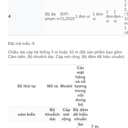
1 
2 
2
1
1
Bộ đa
RXT-
1 đơn
/ 
4
1 đơn vị
đơn
đơn
–
phạm vi
CL2510
vị
1
vị
vị
m
1
cá
Đặt mã mẫu ②
Chiều dài cáp hệ thống 3 m hoặc 10 m (Bộ sản phẩm bao gồm:
Cảm biến, Bộ khuếch đại, Cáp mở rộng, Bộ đệm để hiệu chuẩn)
Các
mặt
hàng
và số
Số thứ tự
Mô tả
Model
lượng
trong
nội
dung
bộ
Bộ
Cáp
Bộ đệm
cảm biến
khuếch
mở
để hiệu
đại
rộng
chuẩn
Sử
7 m,