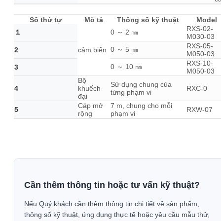
Số thứ tự
Mô tả
Thông số kỹ thuật
Model
RXS-02-
１
0 ～ 2 ㎜
M030-03
RXS-05-
0 ～ 5 ㎜
2
cảm biến
M050-03
RXS-10-
0 ～ 10 ㎜
3
M050-03
Bộ
Sử dụng chung của
4
khuếch
RXC-0
từng phạm vi
đại
Cáp mở
7 m, chung cho mỗi
5
RXW-07
rộng
phạm vi
Cần thêm thông tin hoặc tư vấn kỹ thuật?
Nếu Quý khách cần thêm thông tin chi tiết về sản phẩm,
thông số kỹ thuật, ứng dụng thực tế hoặc yêu cầu mẫu thử,