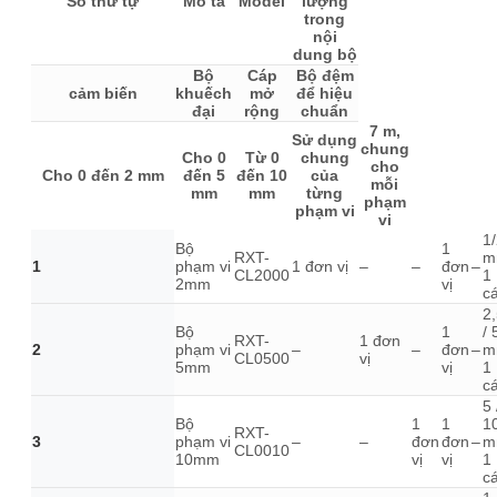
Số thứ tự
Mô tả
Model
lượng
trong
nội
dung bộ
Bộ
Cáp
Bộ đệm
cảm biến
khuếch
mở
để hiệu
đại
rộng
chuẩn
7 m,
Sử dụng
chung
Cho 0
Từ 0
chung
cho
Cho 0 đến 2 mm
đến 5
đến 10
của
mỗi
mm
mm
từng
phạm
phạm vi
vi
1
Bộ
1
RXT-
m
1
phạm vi
1 đơn vị
–
–
đơn
–
CL2000
1
2mm
vị
cá
2
Bộ
1
/ 
RXT-
1 đơn
2
phạm vi
–
–
đơn
–
m
CL0500
vị
5mm
vị
1
cá
5 
Bộ
1
1
1
RXT-
3
phạm vi
–
–
đơn
đơn
–
m
CL0010
10mm
vị
vị
1
cá