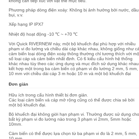
không cần tiếp xúc với vật thể mục tiêu.
Phương pháp dòng điện xoáy: Không bị ảnh hưởng bởi nước, dầu
bụi, v.v.
Xếp hạng IP IPX7
Nhiệt độ hoạt động -10 ℃ ~ +70 ℃
Với Quick RIVERNEW này, một bộ khuếch đại phù hợp với nhiều
phạm vi đo lường và chiều dài cáp khác nhau, không giống như c
cảm biến loại dòng điện xoáy thông thường chỉ tương thích với mộ
số loại cáp và cảm biến nhất định. Có 6 kiểu cấu hình hệ thống
khác nhau tùy theo các ứng dụng và mục đích sử dụng khác nhau
kết hợp một trong ba cảm biến có phạm vi đo lường 2 mm, 5 mm,
10 mm với chiều dài cáp 3 m hoặc 10 m và một bộ khuếch đại
Đơn giản
Hữu ích trong cấu hình thiết bị đơn giản.
Các loại cảm biến và cáp mở rộng cũng có thể được chia sẻ bởi
một bộ khuếch đại.
Bộ khuếch đại không giới hạn phạm vi. Thường được sử dụng ch
bất kỳ phạm vi đo lường nào trong 3 phạm vi 2mm, 5mm hoặc
10mm.
Cảm biến có thể được lựa chọn từ ba phạm vi đo là 2 mm, 5 mm,
10 mm.