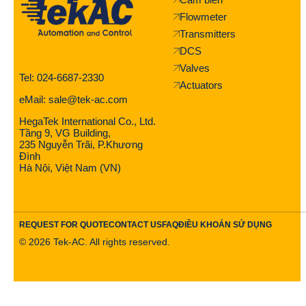
Flowmeter
Transmitters
DCS
Valves
Tel: 024-6687-2330
Actuators
eMail: sale@tek-ac.com
HegaTek International Co., Ltd.
Tầng 9, VG Building,
235 Nguyễn Trãi, P.Khương
Đình
Hà Nội, Việt Nam (VN)
REQUEST FOR QUOTE
CONTACT US
FAQ
ĐIỀU KHOẢN SỬ DỤNG
©
2026
Tek-AC. All rights reserved.