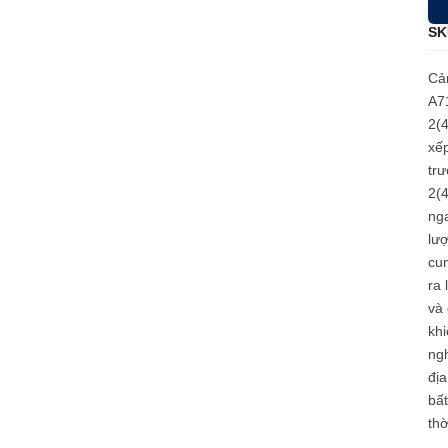
SK
Cảm
A7
2(4
xế
tr
2(
nga
lượ
cun
ra 
và 
kh
ngh
địa
bất
thờ