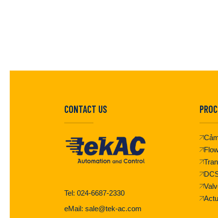
CONTACT US
PROC
Cảm
Flo
Tran
DC
Valv
Tel: 024-6687-2330
Actu
eMail: sale@tek-ac.com