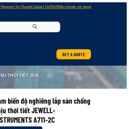
Request for Quote
Contact Us
FAQ
Điều khoản sử dụng
GET A QUOTE
ung
LL-INSTRUMENTS A711-2C
 nổ
m biến độ nghiêng lắp sàn chống
ịu thời tiết JEWELL-
NSTRUMENTS A711-2C