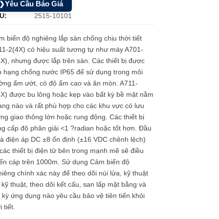
Yêu Cầu Báo Giá
❯
U:
2515-10101
 biến độ nghiêng lắp sàn chống chịu thời tiết
11-2(4X) có hiệu suất tương tự như máy A701-
X), nhưng được lắp trên sàn. Các thiết bị được
p hạng chống nước IP65 để sử dụng trong môi
ường ẩm ướt, có độ ẩm cao và ăn mòn. A711-
4X) được bu lông hoặc kẹp vào bất kỳ bề mặt nằm
ng nào và rất phù hợp cho các khu vực có lưu
ng giao thông lớn hoặc rung động. Các thiết bị
g cấp độ phân giải <1 ?radian hoặc tốt hơn. Đầu
là điện áp DC ±8 ổn định (±16 VDC chênh lệch)
các thiết bị điện tử bên trong mạnh mẽ sẽ điều
iển cáp trên 1000m. Sử dụng Cảm biến độ
iêng chính xác này để theo dõi núi lửa, kỹ thuật
 kỹ thuật, theo dõi kết cấu, san lấp mặt bằng và
 kỳ ứng dụng nào yêu cầu bảo vệ tiên tiến khỏi
i tiết.