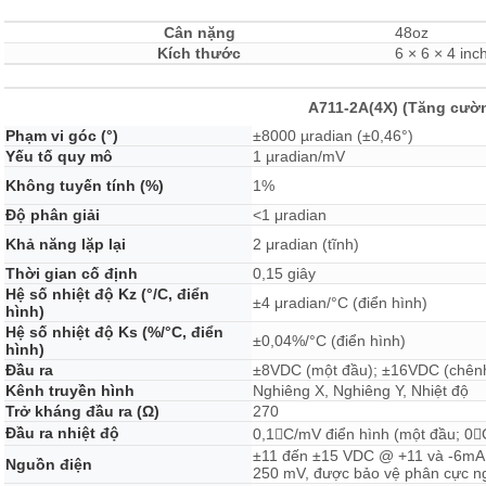
Cân nặng
48oz
Kích thước
6 × 6 × 4 inc
A711-2A(4X) (Tăng cườ
Phạm vi góc (°)
±8000 µradian (±0,46°)
Yếu tố quy mô
1 µradian/mV
Không tuyến tính (%)
1%
Độ phân giải
<1 μradian
Khả năng lặp lại
2 μradian (tĩnh)
Thời gian cố định
0,15 giây
Hệ số nhiệt độ Kz (°/C, điển
±4 μradian/°C (điển hình)
hình)
Hệ số nhiệt độ Ks (%/°C, điển
±0,04%/°C (điển hình)
hình)
Đầu ra
±8VDC (một đầu); ±16VDC (chênh
Kênh truyền hình
Nghiêng X, Nghiêng Y, Nhiệt độ
Trở kháng đầu ra (Ω)
270
Đầu ra nhiệt độ
0,1C/mV điển hình (một đầu; 0
±11 đến ±15 VDC @ +11 và -6mA,
Nguồn điện
250 mV, được bảo vệ phân cực 