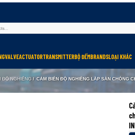
NG
VALVE
ACTUATOR
TRANSMITTER
BỘ ĐẾM
BRANDS
LOẠI KHÁC
Sinfonia
Thiết bị r
N ĐỘ NGHIÊNG
/
CẢM BIẾN ĐỘ NGHIÊNG LẮP SÀN CHỐNG CHỊU THỜI TIẾT JEWE
Oriental Motor
Đèn phòng
KGN
NEW-ERA
Cả
ch
I