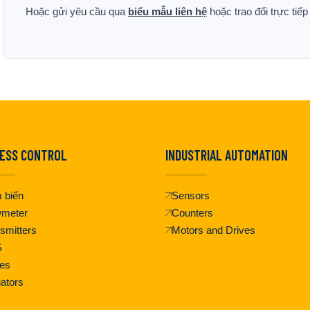
Hoặc gửi yêu cầu qua
biểu mẫu liên hệ
hoặc trao đổi trực tiế
ESS CONTROL
INDUSTRIAL AUTOMATION
 biến
Sensors
wmeter
Counters
smitters
Motors and Drives
S
es
ators