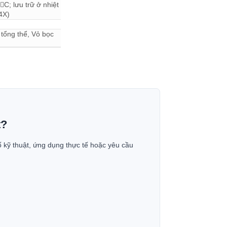
C; lưu trữ ở nhiệt
4X)
 tổng thể, Vỏ bọc
t?
ố kỹ thuật, ứng dụng thực tế hoặc yêu cầu