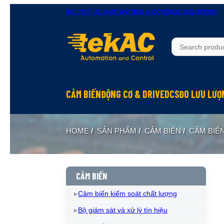
INDUSTRIAL AUTOMATION & CONTROL SOLUTIONS
CẢM BIẾN
ĐỘNG CƠ & DRIVE
DCS
ĐO LƯU LƯỢ
HOME
/
SẢN PHẨM
/
CẢM BIẾN
/
CẢM BIẾ
CẢM BIẾN
Cảm biến kiểm soát chất lượng
Bộ giám sát và xử lý tín hiệu