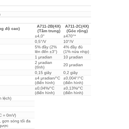
h
A711-2B(4X)
A711-2C(4X)
ng độ cao)
(Tầm trung)
(Góc rộng)
±4,0°
±470°*
0,5°/V
10°/V
5% đầy (2%
4% đầy đủ
lên đến ±3°)
(1% nửa nhịp)
1 μradian
10 μradian
2 μradian
20 μradian
(tĩnh)
0,15 giây
0,2 giây
±4 μradian/°C
±0,004°/°C
(điển hình)
(điển hình)
±0,04%/°C
±0,13%/°C
(điển hình)
(điển hình)
 lệch)
C = 0mV)
 gợn sóng tối đa
ngược