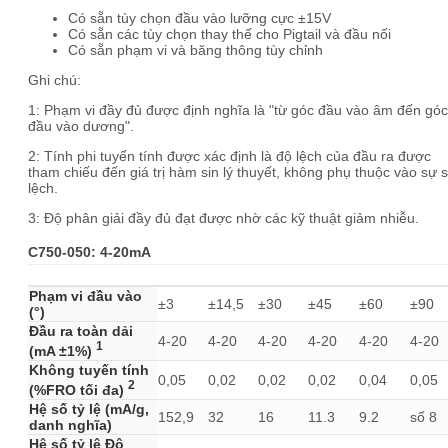
Có sẵn tùy chọn đầu vào lưỡng cực ±15V
Có sẵn các tùy chọn thay thế cho Pigtail và đầu nối
Có sẵn phạm vi và băng thông tùy chỉnh
Ghi chú:
1: Phạm vi đầy đủ được định nghĩa là "từ góc đầu vào âm đến góc
đầu vào dương".
2: Tính phi tuyến tính được xác định là độ lệch của đầu ra được
tham chiếu đến giá trị hàm sin lý thuyết, không phụ thuộc vào sự s
lệch.
3: Độ phân giải đầy đủ đạt được nhờ các kỹ thuật giảm nhiễu.
C750-050: 4-20mA
Phạm vi đầu vào
±3
±14,5
±30
±45
±60
±90
(°)
Đầu ra toàn dải
4-20
4-20
4-20
4-20
4-20
4-20
1
(mA ±1%)
Không tuyến tính
0,05
0,02
0,02
0,02
0,04
0,05
2
(%FRO tối đa)
Hệ số tỷ lệ (mA/g,
152,9
32
16
11.3
9.2
số 8
danh nghĩa)
Hệ số tỷ lệ Độ