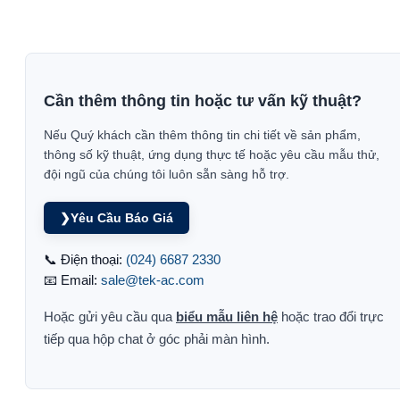
Cần thêm thông tin hoặc tư vấn kỹ thuật?
Nếu Quý khách cần thêm thông tin chi tiết về sản phẩm,
thông số kỹ thuật, ứng dụng thực tế hoặc yêu cầu mẫu thử,
đội ngũ của chúng tôi luôn sẵn sàng hỗ trợ.
❯
Yêu Cầu Báo Giá
📞 Điện thoại:
(024) 6687 2330
📧 Email:
sale@tek-ac.com
Hoặc gửi yêu cầu qua
biểu mẫu liên hệ
hoặc trao đổi trực
tiếp qua hộp chat ở góc phải màn hình.