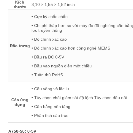
Kích
3,10 × 1,55 × 1,52 inch
thước
• Cực kỳ chắc chắn
• Chi phí thấp hơn so với máy đo độ nghiêng cân bằn
lực truyền thống
• Độ chính xác cao
Đặc trưng
• Độ chính xác cao hơn công nghệ MEMS
• Đầu ra DC 0-5V
• Đầu vào nguồn điện một chiều
• Tuân thủ RoHS
• Cầu võng và lắc lư
• Tùy chọn chốt giám sát độ lệch Tùy chọn đầu nối
Các ứng
dụng
• Cân bằng nền tảng
• Phân tích cấu trúc
A750-50: 0-5V