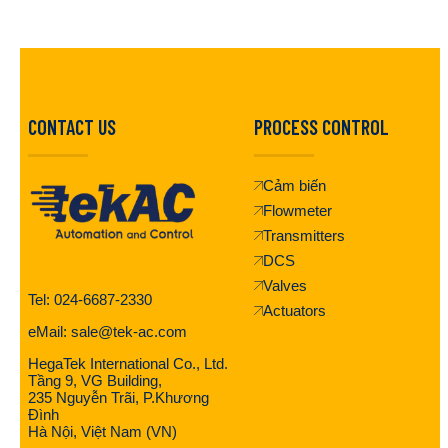
CONTACT US
PROCESS CONTROL
Cảm biến
Flowmeter
Transmitters
DCS
Valves
Tel: 024-6687-2330
Actuators
eMail: sale@tek-ac.com
HegaTek International Co., Ltd.
Tầng 9, VG Building,
235 Nguyễn Trãi, P.Khương
Đình
Hà Nội, Việt Nam (VN)