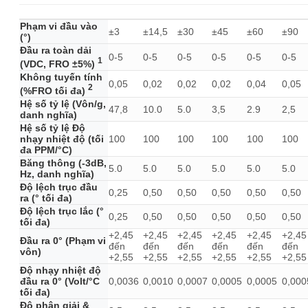
Phạm vi đầu vào
±3
±14,5
±30
±45
±60
±90
(°)
Đầu ra toàn dải
0-5
0-5
0-5
0-5
0-5
0-5
1
(VDC, FRO ±5%)
Không tuyến tính
0,05
0,02
0,02
0,02
0,04
0,05
2
(%FRO tối đa)
Hệ số tỷ lệ (Vôn/g,
47,8
10.0
5.0
3,5
2.9
2,5
danh nghĩa)
Hệ số tỷ lệ Độ
nhạy nhiệt độ (tối
100
100
100
100
100
100
đa PPM/°C)
Băng thông (-3dB,
5.0
5.0
5.0
5.0
5.0
5.0
Hz, danh nghĩa)
Độ lệch trục đầu
0,25
0,50
0,50
0,50
0,50
0,50
ra (° tối đa)
Độ lệch trục lắc (°
0,25
0,50
0,50
0,50
0,50
0,50
tối đa)
+2,45
+2,45
+2,45
+2,45
+2,45
+2,45
Đầu ra 0° (Phạm vi
đến
đến
đến
đến
đến
đến
vôn)
+2,55
+2,55
+2,55
+2,55
+2,55
+2,55
Độ nhạy nhiệt độ
đầu ra 0° (Volt/°C
0,0036
0,0010
0,0007
0,0005
0,0005
0,000
tối đa)
Độ phân giải &