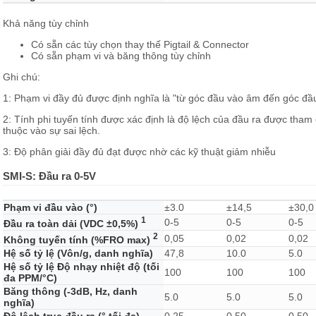
Khả năng tùy chỉnh
Có sẵn các tùy chọn thay thế Pigtail & Connector
Có sẵn phạm vi và băng thông tùy chỉnh
Ghi chú:
1: Phạm vi đầy đủ được định nghĩa là "từ góc đầu vào âm đến góc đầ
2: Tính phi tuyến tính được xác định là độ lệch của đầu ra được tham 
thuộc vào sự sai lệch.
3: Độ phân giải đầy đủ đạt được nhờ các kỹ thuật giảm nhiễu
SMI-S: Đầu ra 0-5V
Phạm vi đầu vào (°)
±3.0
±14,5
±30,0
1
0-5
0-5
0-5
Đầu ra toàn dải (VDC ±0,5%)
2
0,05
0,02
0,02
Không tuyến tính (%FRO max)
Hệ số tỷ lệ (Vôn/g, danh nghĩa)
47,8
10.0
5.0
Hệ số tỷ lệ Độ nhạy nhiệt độ (tối
100
100
100
đa PPM/°C)
Băng thông (-3dB, Hz, danh
5.0
5.0
5.0
nghĩa)