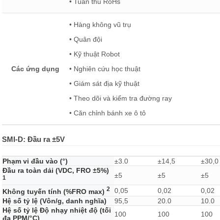
• Tuân thủ RoHs
• Hàng không vũ trụ
• Quân đội
• Kỹ thuật Robot
Các ứng dụng
• Nghiên cứu học thuật
• Giám sát địa kỹ thuật
• Theo dõi và kiểm tra đường ray
• Căn chỉnh bánh xe ô tô
SMI-D: Đầu ra ±5V
Phạm vi đầu vào (°)
±3.0
±14,5
±30,0
Đầu ra toàn dải (VDC, FRO ±5%)
±5
±5
±5
1
2
0,05
0,02
0,02
Không tuyến tính (%FRO max)
Hệ số tỷ lệ (Vôn/g, danh nghĩa)
95,5
20.0
10.0
Hệ số tỷ lệ Độ nhạy nhiệt độ (tối
100
100
100
đa PPM/°C)