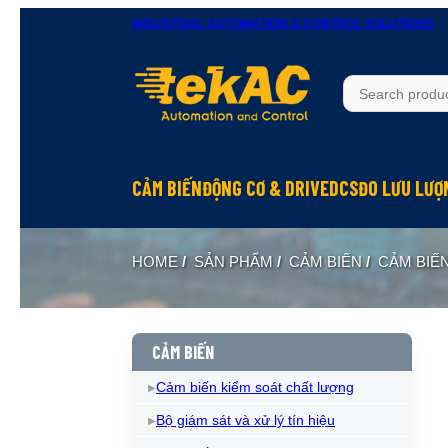
INDUSTRIAL AUTOMATION & CONTROL SOLUTIONS
CẢM BIẾN
ĐỘNG CƠ & DRIVE
DCS
ĐO LƯU LƯỢ
HOME
/
SẢN PHẨM
/
CẢM BIẾN
/
CẢM BIẾ
CẢM BIẾN
Cảm biến kiểm soát chất lượng
Bộ giám sát và xử lý tín hiệu