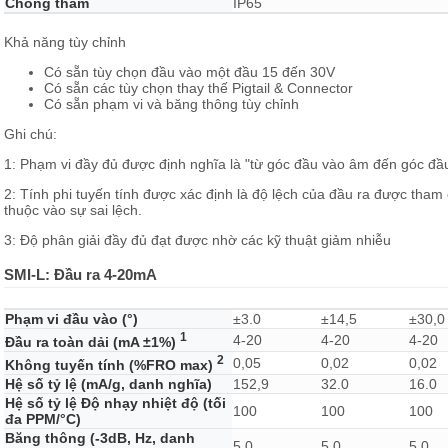
Chống thấm
IP65
Khả năng tùy chỉnh
Có sẵn tùy chọn đầu vào một đầu 15 đến 30V
Có sẵn các tùy chọn thay thế Pigtail & Connector
Có sẵn phạm vi và băng thông tùy chỉnh
Ghi chú:
1: Phạm vi đầy đủ được định nghĩa là "từ góc đầu vào âm đến góc đầ
2: Tính phi tuyến tính được xác định là độ lệch của đầu ra được tham 
thuộc vào sự sai lệch.
3: Độ phân giải đầy đủ đạt được nhờ các kỹ thuật giảm nhiễu
SMI-L: Đầu ra 4-20mA
Phạm vi đầu vào (°)
±3.0
±14,5
±30,0
1
4-20
4-20
4-20
Đầu ra toàn dải (mA ±1%)
2
0,05
0,02
0,02
Không tuyến tính (%FRO max)
Hệ số tỷ lệ (mA/g, danh nghĩa)
152,9
32.0
16.0
Hệ số tỷ lệ Độ nhạy nhiệt độ (tối
100
100
100
đa PPM/°C)
Băng thông (-3dB, Hz, danh
5.0
5.0
5.0