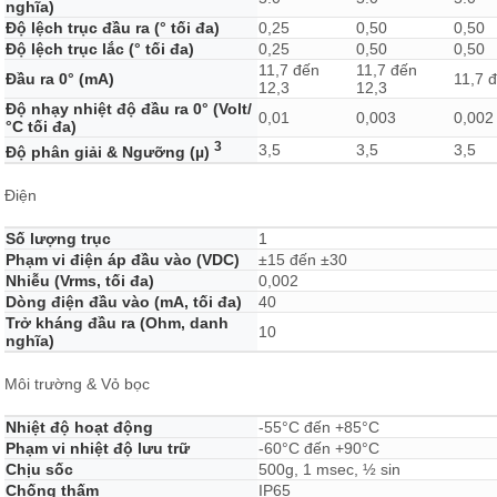
nghĩa)
Độ lệch trục đầu ra (° tối đa)
0,25
0,50
0,50
Độ lệch trục lắc (° tối đa)
0,25
0,50
0,50
11,7 đến
11,7 đến
Đầu ra 0° (mA)
11,7 
12,3
12,3
Độ nhạy nhiệt độ đầu ra 0° (Volt/
0,01
0,003
0,002
°C tối đa)
3
3,5
3,5
3,5
Độ phân giải & Ngưỡng (µ)
Điện
Số lượng trục
1
Phạm vi điện áp đầu vào (VDC)
±15 đến ±30
Nhiễu (Vrms, tối đa)
0,002
Dòng điện đầu vào (mA, tối đa)
40
Trở kháng đầu ra (Ohm, danh
10
nghĩa)
Môi trường & Vỏ bọc
Nhiệt độ hoạt động
-55°C đến +85°C
Phạm vi nhiệt độ lưu trữ
-60°C đến +90°C
Chịu sốc
500g, 1 msec, ½ sin
Chống thấm
IP65