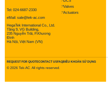
DCS
Valves
Tel: 024-6687-2330
Actuators
eMail: sale@tek-ac.com
HegaTek International Co., Ltd.
Tầng 9, VG Building,
235 Nguyễn Trãi, P.Khương
Đình
Hà Nội, Việt Nam (VN)
REQUEST FOR QUOTE
CONTACT US
FAQ
ĐIỀU KHOẢN SỬ DỤNG
©
2026
Tek-AC. All rights reserved.