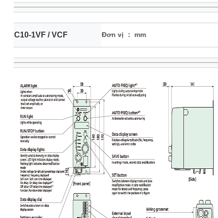
C10-1VF / VCF
Đơn vị ： mm