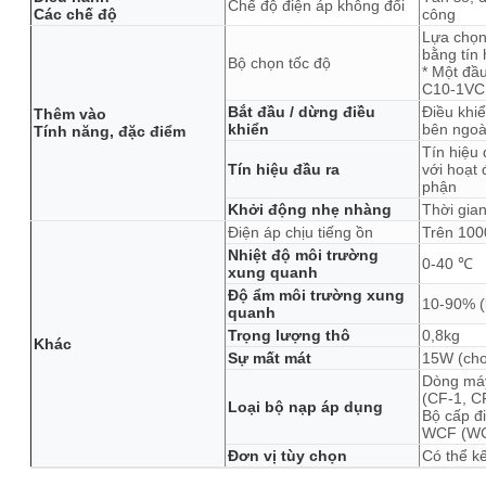
Chế độ điện áp không đổi
Các chế độ
công
Lựa chọn 
bằng tín 
Bộ chọn tốc độ
* Một đầ
C10-1VC
Bắt đầu / dừng điều
Điều khiể
Thêm vào
khiển
bên ngoà
Tính năng, đặc điểm
Tín hiệu
Tín hiệu đầu ra
với hoạt
phận
Khởi động nhẹ nhàng
Thời gian
Điện áp chịu tiếng ồn
Trên 100
Nhiệt độ môi trường
0-40 ℃
xung quanh
Độ ẩm môi trường xung
10-90% (
quanh
Trọng lượng thô
0,8kg
Khác
Sự mất mát
15W (cho
Dòng máy
(CF-1, C
Loại bộ nạp áp dụng
Bộ cấp đ
WCF (WC
Đơn vị tùy chọn
Có thể k