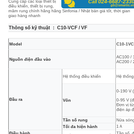
024-6687-233
Cung cấp các loại thiết bị
Call
gb@smartic.v
điều khiển, thiết bị rung,
mâm rung chính hãng hãng Sinfonia / Nhật bản giá tốt, thời gian
giao hàng nhanh
Thông số kỹ thuật ： C10-VCF / VF
Model
C10-1VC
AC100 / 
Nguồn điện đầu vào
AC200 / 
Hệ thống điều khiển
Hệ thốn
0-190 V 
Đầu ra
0-95 V (đ
Vôn
Đơn vị t
điện áp đ
Tần số rung
Nửa sóng
1Ａ
Tối đa hiện hành
Điều hành
Tần số, đ