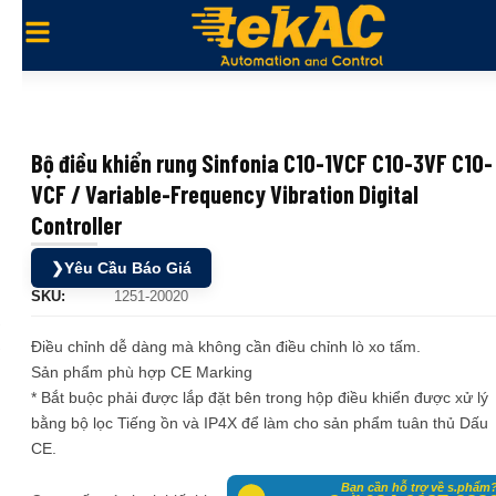
Bộ điều khiển rung Sinfonia C10-1VCF C10-3VF C10-
VCF / Variable-Frequency Vibration Digital
Controller
❯
Yêu Cầu Báo Giá
SKU:
1251-20020
Điều chỉnh dễ dàng mà không cần điều chỉnh lò xo tấm.
Sản phẩm phù hợp CE Marking
* Bắt buộc phải được lắp đặt bên trong hộp điều khiển được xử lý
bằng bộ lọc Tiếng ồn và IP4X để làm cho sản phẩm tuân thủ Dấu
CE.
Mua bộ điều khiển rung Sinfonia ở đâu? Đại lý Sinfonia chính hãng ở Việt Nam, Hãng Sinfonia, bộ điều khiển Sinfonia giá tốt, nhà phân phối Sinfonia, mâm rung Sinfonia, nồi rung Sinfonia, bộ điều khiển Sinfonia
Bạn cần hỗ trợ về s.phẩm