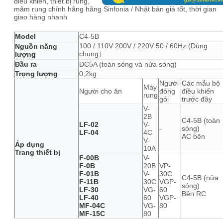
điều khiển, thiết bị rung,
mâm rung chính hãng hãng Sinfonia / Nhật bản giá tốt, thời gian
giao hàng nhanh
Model
C4-5B
100 / 110V 200V / 220V 50 / 60Hz (Dùng
Nguồn năng
chung）
lượng
Đầu ra
DC5A (toàn sóng và nửa sóng)
Trọng lượng
0,2kg
Người
Các mẫu bộ
Máy
Người cho ăn
đóng
điều khiển
rung
gói
trước đây
V-
2B
C4-5B (toàn
LF-02
V-
-
sóng)
LF-04
4C
AC bên
V-
Áp dụng
10A
Trang thiết bị
F-00B
V-
F-0B
20B
VP-
F-01B
V-
30C
C4-5B (nửa
F-11B
30C
VGP-
sóng)
LF-30
VG-
60
Bên RC
LF-40
60
VGP-
MF-04C
VG-
80
MF-15C
80