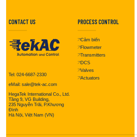
CONTACT US
PROCESS CONTROL
Cảm biến
Flowmeter
Transmitters
DCS
Valves
Tel: 024-6687-2330
Actuators
eMail: sale@tek-ac.com
HegaTek International Co., Ltd.
Tầng 9, VG Building,
235 Nguyễn Trãi, P.Khương
Đình
Hà Nội, Việt Nam (VN)