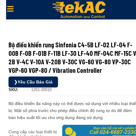
Bộ điều khiển rung Sinfonia C4-5B LF-02 LF-04 F-
00B F-0B F-01B F-11B LF-30 LF-40 MF-04C MF-15C V
2B V-4C V-10A V-20B V-30C VG-60 VG-80 VP-30C
VGP-60 VGP-80 / Vibration Controller
❯
Yêu Cầu Báo Giá
SKU:
1251-20010
Bộ điều khiển đa năng này có thể được sử dụng với nhiều loại thiế
bị. Mặt số phía trước cho phép điều chỉnh độ rung tự do để đảm
bảo hiệu suất tối ưu cho ứng dụng đang sử dụng.
Mua bộ điều khiển rung Sinfonia ở đâu? Đại lý Sinfonia chính hãng ở Việt Nam, Hãng Sinfonia, bộ điều khiển Sinfonia giá tốt, nhà phân phối Sinfonia, mâm rung Sinfonia, nồi rung Sinfonia, bộ điều khiển Sinfonia
Bạn cần hỗ trợ về s.phẩm
024-6687-233
Cung cấp các loại thiết bị
Call
gb@smartic.v