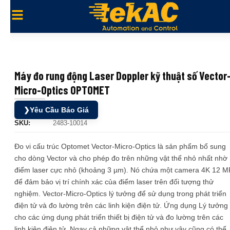
Máy đo rung động Laser Doppler kỹ thuật số Vector
Micro-Optics OPTOMET
❯
Yêu Cầu Báo Giá
SKU:
2483-10014
Đo vi cấu trúc Optomet Vector-Micro-Optics là sản phẩm bổ sung
cho dòng Vector và cho phép đo trên những vật thể nhỏ nhất nhờ
điểm laser cực nhỏ (khoảng 3 µm). Nó chứa một camera 4K 12 M
để đảm bảo vị trí chính xác của điểm laser trên đối tượng thử
nghiệm. Vector-Micro-Optics lý tưởng để sử dụng trong phát triển
điện tử và đo lường trên các linh kiện điện tử. Ứng dụng Lý tưởng
cho các ứng dụng phát triển thiết bị điện tử và đo lường trên các
linh kiện điện tử. Ngay cả những vật thể nhỏ như vậy cũng có thể