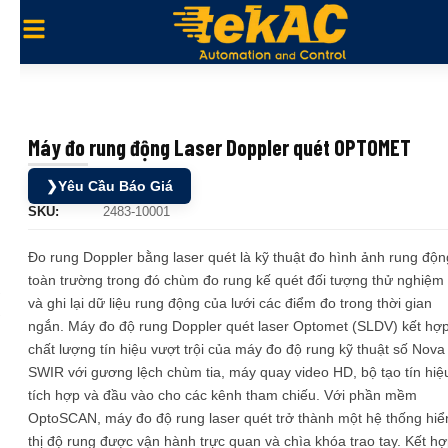
Máy đo rung động Laser Doppler quét OPTOMET
❯
Yêu Cầu Báo Giá
SKU:
2483-10001
Đo rung Doppler bằng laser quét là kỹ thuật đo hình ảnh rung độn
toàn trường trong đó chùm đo rung kế quét đối tượng thử nghiệm
và ghi lại dữ liệu rung động của lưới các điểm đo trong thời gian
ngắn. Máy đo độ rung Doppler quét laser Optomet (SLDV) kết hợ
chất lượng tín hiệu vượt trội của máy đo độ rung kỹ thuật số Nova
SWIR với gương lệch chùm tia, máy quay video HD, bộ tạo tín hiệ
tích hợp và đầu vào cho các kênh tham chiếu. Với phần mềm
OptoSCAN, máy đo độ rung laser quét trở thành một hệ thống hiể
thị độ rung được vận hành trực quan và chìa khóa trao tay. Kết h