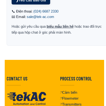
❯
Yêu Cầu Báo Giá
📞 Điện thoại:
(024) 6687 2330
📧 Email:
sale@tek-ac.com
Hoặc gửi yêu cầu qua
biểu mẫu liên hệ
hoặc trao đổi trực
tiếp qua hộp chat ở góc phải màn hình.
CONTACT US
PROCESS CONTROL
Cảm biến
Flowmeter
Transmitters