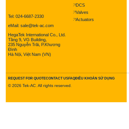
DCS
Valves
Tel: 024-6687-2330
Actuators
eMail: sale@tek-ac.com
HegaTek International Co., Ltd.
Tầng 9, VG Building,
235 Nguyễn Trãi, P.Khương
Đình
Hà Nội, Việt Nam (VN)
REQUEST FOR QUOTE
CONTACT US
FAQ
ĐIỀU KHOẢN SỬ DỤNG
©
2026
Tek-AC. All rights reserved.