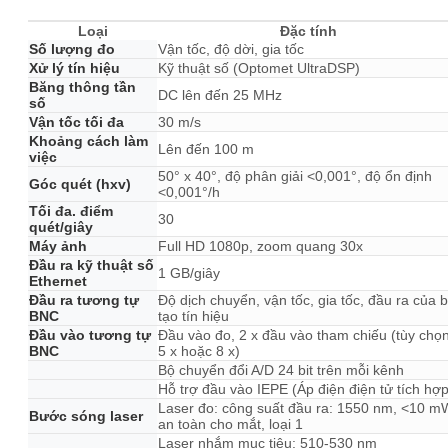
Loại
Đặc tính
Số lượng đo
Vận tốc, độ dời, gia tốc
Xử lý tín hiệu
Kỹ thuật số (Optomet UltraDSP)
Băng thông tần
DC lên đến 25 MHz
số
Vận tốc tối đa
30 m/s
Khoảng cách làm
Lên đến 100 m
việc
50° x 40°, độ phân giải <0,001°, độ ổn định
Góc quét (hxv)
<0,001°/h
Tối đa. điểm
30
quét/giây
Máy ảnh
Full HD 1080p, zoom quang 30x
Đầu ra kỹ thuật số
1 GB/giây
Ethernet
Đầu ra tương tự
Độ dịch chuyển, vận tốc, gia tốc, đầu ra của 
BNC
tạo tín hiệu
Đầu vào tương tự
Đầu vào đo, 2 x đầu vào tham chiếu (tùy chọ
BNC
5 x hoặc 8 x)
Bộ chuyển đổi A/D 24 bit trên mỗi kênh
Hỗ trợ đầu vào IEPE (Áp điện điện tử tích hợp
Laser đo: công suất đầu ra: 1550 nm, <10 m
Bước sóng laser
an toàn cho mắt, loại 1
Laser nhắm mục tiêu: 510-530 nm