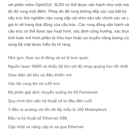
với phần mềm OptoGUI, SLDV có thể được vận hành như một má
đo độ rung một điểm. Phép đo độ rung không tiếp xúc của bất kỳ
cấu trúc thử nghiệm nào cung cấp cái nhìn sâu sắc chính xác và 
giá trị về trạng thái động của cấu trúc. Các rung động vận hành và
cấu trúc có thể được tạo hoạt hình, xác định cộng hưởng, xác thự
tính toán mô hình phần tử hữu hạn hoặc sự truyền năng lượng củ
sóng bề mặt được hiển thị rõ ràng.
Nhỏ gọn, thực sự di động và xử lý trực quan
Nguồn laser SWIR và khẩu độ lớn với độ nhạy quang học tốt nhất
Giao diện dữ liệu và điều khiển mở
Vận tốc rung lên tới ±30 m/s
Độ phân giải dịch chuyển xuống tới 50 Femtomet
Quy trình làm việc kỹ thuật số từ đầu đến cuối
3 đầu ra analog với tốc độ lấy mẫu là 160 Msamples/s
Đầu ra kỹ thuật số Ethernet GBit
Cập nhật và nâng cấp từ xa qua Ethernet